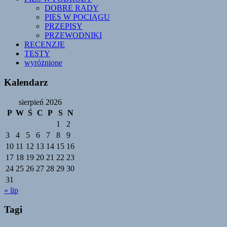
DOBRE RADY
PIES W POCIĄGU
PRZEPISY
PRZEWODNIKI
RECENZJE
TESTY
wyróżnione
Kalendarz
sierpień 2026
P
W
Ś
C
P
S
N
1
2
3
4
5
6
7
8
9
10
11
12
13
14
15
16
17
18
19
20
21
22
23
24
25
26
27
28
29
30
31
« lip
Tagi