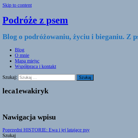
Skip to content
Podróże z psem
Blog o podróżowaniu, życiu i bieganiu. Z 
Blog
O mnie
Mapa miejsc
Współpraca i kontakt
Szukaj:
leca1ewakiryk
Nawigacja wpisu
Poprzedni
HISTORIE: Ewa i jej latające psy
Szukaj