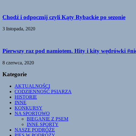
Chodź i odpocznij czyli Kąty Rybackie po sezonie
3 listopada, 2020
Pierwszy raz pod namiotem. Hity i kity wędrówki #n
8 czerwca, 2020
Kategorie
AKTUALNOŚCI
CODZIENNOŚĆ PSIARZA
HISTORIE
INNE
KONKURSY
NA SPORTOWO
BIEGANIE Z PSEM
INNE SPORTY
NASZE PODRÓŻE
PIES W PODRÓŻY