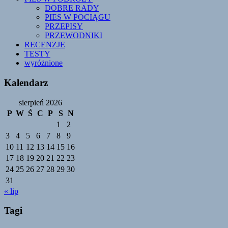
DOBRE RADY
PIES W POCIĄGU
PRZEPISY
PRZEWODNIKI
RECENZJE
TESTY
wyróżnione
Kalendarz
sierpień 2026
P
W
Ś
C
P
S
N
1
2
3
4
5
6
7
8
9
10
11
12
13
14
15
16
17
18
19
20
21
22
23
24
25
26
27
28
29
30
31
« lip
Tagi