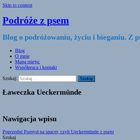
Skip to content
Podróże z psem
Blog o podróżowaniu, życiu i bieganiu. Z 
Blog
O mnie
Mapa miejsc
Współpraca i kontakt
Szukaj:
Ławeczka Ueckermünde
Nawigacja wpisu
Poprzedni
Pomysł na spacer, czyli Ueckermünde z psem
Szukaj