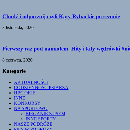
Chodź i odpocznij czyli Kąty Rybackie po sezonie
3 listopada, 2020
Pierwszy raz pod namiotem. Hity i kity wędrówki #n
8 czerwca, 2020
Kategorie
AKTUALNOŚCI
CODZIENNOŚĆ PSIARZA
HISTORIE
INNE
KONKURSY
NA SPORTOWO
BIEGANIE Z PSEM
INNE SPORTY
NASZE PODRÓŻE
PIES W PODRÓŻY