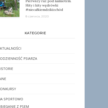
Pierwszy raz pod namiotem.
Hity i kity wędrówki
#niecałkiemdzikizchód
8 czerwca, 2020
KATEGORIE
KTUALNOŚCI
ODZIENNOŚĆ PSIARZA
ISTORIE
NNE
KONKURSY
NA SPORTOWO
BIEGANIE Z PSEM