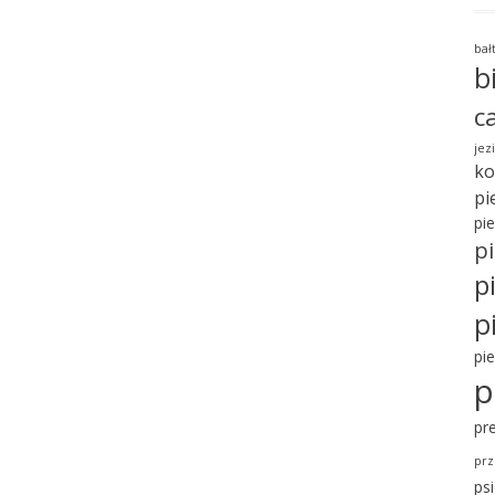
bał
b
c
jez
ko
pi
pi
pi
p
p
pi
p
pr
prz
ps