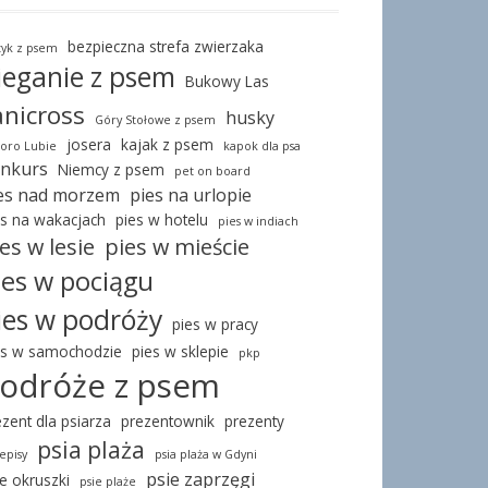
bezpieczna strefa zwierzaka
tyk z psem
ieganie z psem
Bukowy Las
anicross
husky
Góry Stołowe z psem
josera
kajak z psem
ioro Lubie
kapok dla psa
nkurs
Niemcy z psem
pet on board
es nad morzem
pies na urlopie
es na wakacjach
pies w hotelu
pies w indiach
es w lesie
pies w mieście
ies w pociągu
ies w podróży
pies w pracy
es w samochodzie
pies w sklepie
pkp
odróże z psem
ezent dla psiarza
prezentownik
prezenty
psia plaża
episy
psia plaża w Gdyni
psie zaprzęgi
ie okruszki
psie plaże