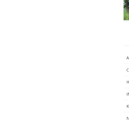
A
C
H
I