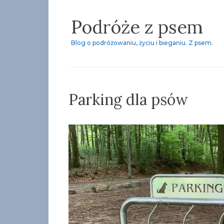
Skip
Podróże z psem
to
content
Blog o podróżowaniu, życiu i bieganiu. Z psem.
Parking dla psów