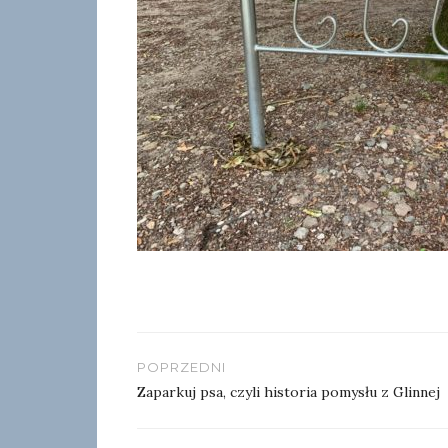
Nawigacja
POPRZEDNI
wpisu
Zaparkuj psa, czyli historia pomysłu z Glinnej