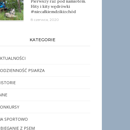
Pierwszy raz pod namiotem.
Hity i kity wędrówki
#niecałkiemdzikizchód
8 czerwca, 2020
KATEGORIE
KTUALNOŚCI
ODZIENNOŚĆ PSIARZA
ISTORIE
NNE
KONKURSY
NA SPORTOWO
BIEGANIE Z PSEM