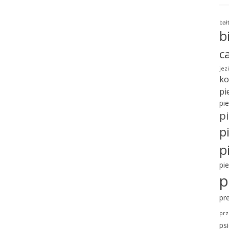
bał
b
c
jez
ko
pi
pi
pi
p
p
pi
p
pr
prz
ps