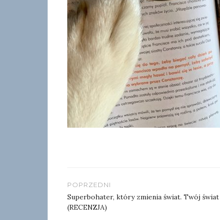
Nawigacja
POPRZEDNI
wpisu
Superbohater, który zmienia świat. Twój świat
(RECENZJA)