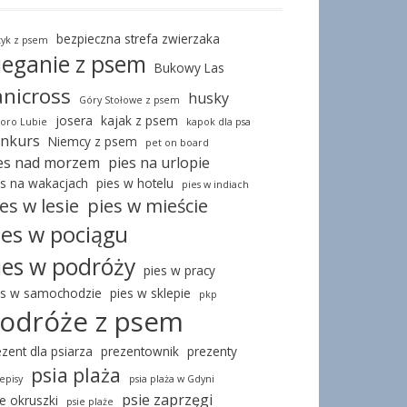
bezpieczna strefa zwierzaka
tyk z psem
ieganie z psem
Bukowy Las
anicross
husky
Góry Stołowe z psem
josera
kajak z psem
ioro Lubie
kapok dla psa
nkurs
Niemcy z psem
pet on board
es nad morzem
pies na urlopie
es na wakacjach
pies w hotelu
pies w indiach
es w lesie
pies w mieście
ies w pociągu
ies w podróży
pies w pracy
es w samochodzie
pies w sklepie
pkp
odróże z psem
ezent dla psiarza
prezentownik
prezenty
psia plaża
episy
psia plaża w Gdyni
psie zaprzęgi
ie okruszki
psie plaże