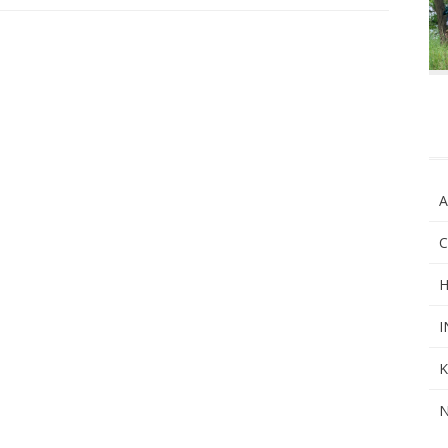
A
C
H
I