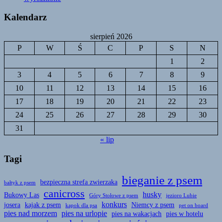
Kalendarz
sierpień 2026
P
W
Ś
C
P
S
N
1
2
3
4
5
6
7
8
9
10
11
12
13
14
15
16
17
18
19
20
21
22
23
24
25
26
27
28
29
30
31
« lip
Tagi
bieganie z psem
bezpieczna strefa zwierzaka
bałtyk z psem
canicross
husky
Bukowy Las
Góry Stołowe z psem
jezioro Lubie
konkurs
josera
kajak z psem
Niemcy z psem
kapok dla psa
pet on board
pies nad morzem
pies na urlopie
pies na wakacjach
pies w hotelu