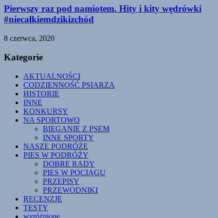
Pierwszy raz pod namiotem. Hity i kity wędrówki
#niecałkiemdzikizchód
8 czerwca, 2020
Kategorie
AKTUALNOŚCI
CODZIENNOŚĆ PSIARZA
HISTORIE
INNE
KONKURSY
NA SPORTOWO
BIEGANIE Z PSEM
INNE SPORTY
NASZE PODRÓŻE
PIES W PODRÓŻY
DOBRE RADY
PIES W POCIĄGU
PRZEPISY
PRZEWODNIKI
RECENZJE
TESTY
wyróżnione