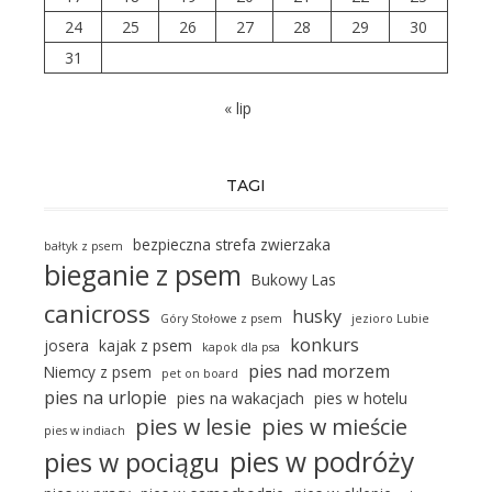
24
25
26
27
28
29
30
31
« lip
TAGI
bezpieczna strefa zwierzaka
bałtyk z psem
bieganie z psem
Bukowy Las
canicross
husky
Góry Stołowe z psem
jezioro Lubie
konkurs
josera
kajak z psem
kapok dla psa
pies nad morzem
Niemcy z psem
pet on board
pies na urlopie
pies na wakacjach
pies w hotelu
pies w lesie
pies w mieście
pies w indiach
pies w podróży
pies w pociągu