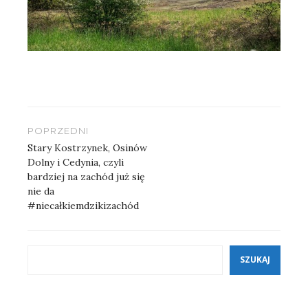
Nawigacja
POPRZEDNI
wpisu
Stary Kostrzynek, Osinów
Dolny i Cedynia, czyli
bardziej na zachód już się
nie da
#niecałkiemdzikizachód
Szukaj
SZUKAJ