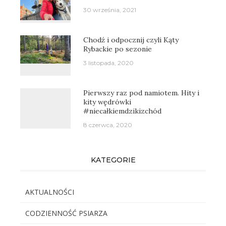
30 września, 2021
Chodź i odpocznij czyli Kąty
Rybackie po sezonie
3 listopada, 2020
Pierwszy raz pod namiotem. Hity i
kity wędrówki
#niecałkiemdzikizchód
8 czerwca, 2020
KATEGORIE
AKTUALNOŚCI
CODZIENNOŚĆ PSIARZA