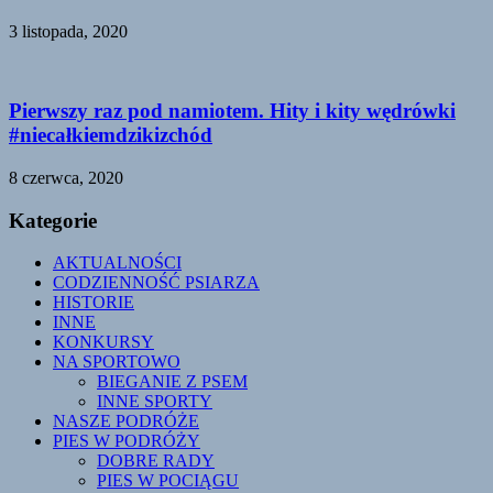
3 listopada, 2020
Pierwszy raz pod namiotem. Hity i kity wędrówki
#niecałkiemdzikizchód
8 czerwca, 2020
Kategorie
AKTUALNOŚCI
CODZIENNOŚĆ PSIARZA
HISTORIE
INNE
KONKURSY
NA SPORTOWO
BIEGANIE Z PSEM
INNE SPORTY
NASZE PODRÓŻE
PIES W PODRÓŻY
DOBRE RADY
PIES W POCIĄGU