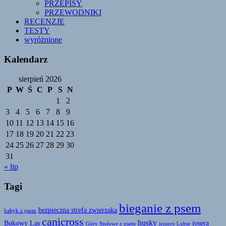
PRZEPISY
PRZEWODNIKI
RECENZJE
TESTY
wyróżnione
Kalendarz
sierpień 2026
P
W
Ś
C
P
S
N
1
2
3
4
5
6
7
8
9
10
11
12
13
14
15
16
17
18
19
20
21
22
23
24
25
26
27
28
29
30
31
« lip
Tagi
bieganie z psem
bezpieczna strefa zwierzaka
bałtyk z psem
canicross
husky
Bukowy Las
josera
Góry Stołowe z psem
jezioro Lubie