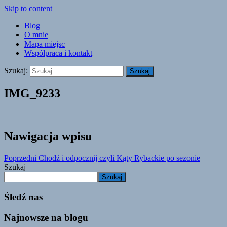
Skip to content
Blog
O mnie
Mapa miejsc
Współpraca i kontakt
Szukaj:
IMG_9233
Nawigacja wpisu
Poprzedni
Chodź i odpocznij czyli Kąty Rybackie po sezonie
Szukaj
Szukaj
Śledź nas
Najnowsze na blogu