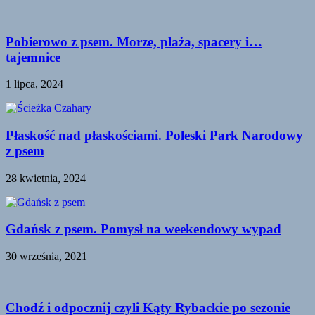
Pobierowo z psem. Morze, plaża, spacery i…
tajemnice
1 lipca, 2024
Płaskość nad płaskościami. Poleski Park Narodowy
z psem
28 kwietnia, 2024
Gdańsk z psem. Pomysł na weekendowy wypad
30 września, 2021
Chodź i odpocznij czyli Kąty Rybackie po sezonie