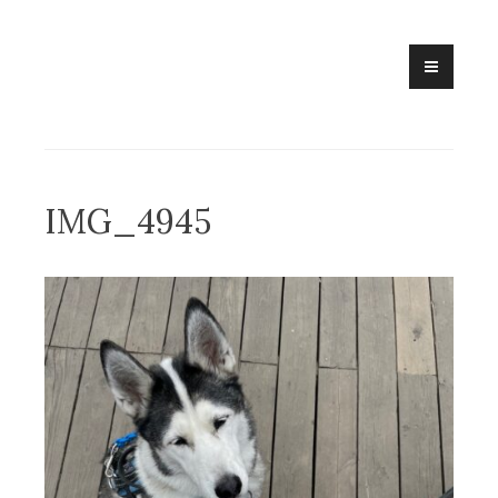
Skip
to
content
IMG_4945