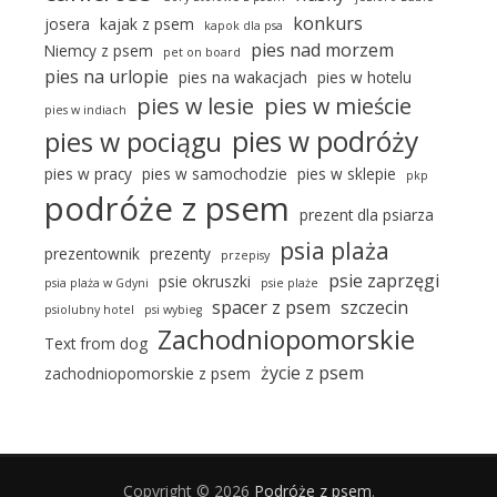
konkurs
josera
kajak z psem
kapok dla psa
pies nad morzem
Niemcy z psem
pet on board
pies na urlopie
pies na wakacjach
pies w hotelu
pies w lesie
pies w mieście
pies w indiach
pies w podróży
pies w pociągu
pies w pracy
pies w samochodzie
pies w sklepie
pkp
podróże z psem
prezent dla psiarza
psia plaża
prezentownik
prezenty
przepisy
psie zaprzęgi
psie okruszki
psia plaża w Gdyni
psie plaże
spacer z psem
szczecin
psiolubny hotel
psi wybieg
Zachodniopomorskie
Text from dog
życie z psem
zachodniopomorskie z psem
Copyright © 2026
Podróże z psem
.