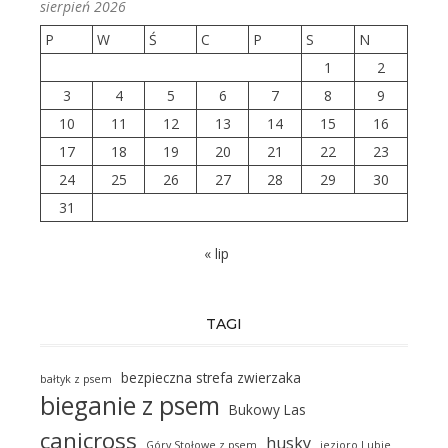
sierpień 2026
P
W
Ś
C
P
S
N
1
2
3
4
5
6
7
8
9
10
11
12
13
14
15
16
17
18
19
20
21
22
23
24
25
26
27
28
29
30
31
« lip
TAGI
bezpieczna strefa zwierzaka
bałtyk z psem
bieganie z psem
Bukowy Las
canicross
husky
Góry Stołowe z psem
jezioro Lubie