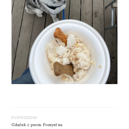
Nawigacja
POPRZEDNI
wpisu
Gdańsk z psem. Pomysł na