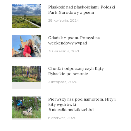
Płaskość nad płaskościami. Poleski
Park Narodowy z psem
28 kwietnia, 2024
Gdańsk z psem. Pomysł na
weekendowy wypad
30 września, 2021
Chodź i odpocznij czyli Kąty
Rybackie po sezonie
3 listopada, 2020
Pierwszy raz pod namiotem. Hity i
kity wędrówki
#niecałkiemdzikizchód
8 czerwca, 2020