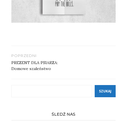
Nawigacja
POPRZEDNI
wpisu
PREZENT DLA PSIARZA:
Domowe szaleństwo
Szukaj
SZUKAJ
ŚLEDŹ NAS