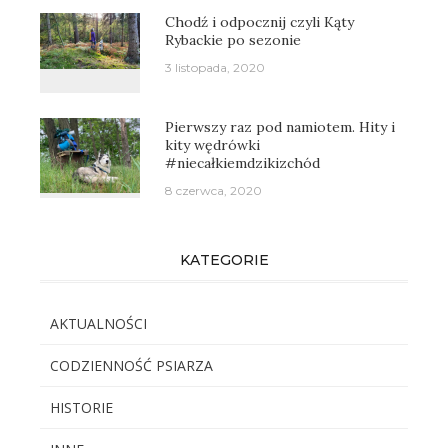
Chodź i odpocznij czyli Kąty
Rybackie po sezonie
3 listopada, 2020
Pierwszy raz pod namiotem. Hity i
kity wędrówki
#niecałkiemdzikizchód
8 czerwca, 2020
KATEGORIE
AKTUALNOŚCI
CODZIENNOŚĆ PSIARZA
HISTORIE