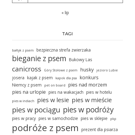
« lip
TAGI
bezpieczna strefa zwierzaka
bałtyk z psem
bieganie z psem
Bukowy Las
canicross
husky
Góry Stołowe z psem
jezioro Lubie
konkurs
josera
kajak z psem
kapok dla psa
pies nad morzem
Niemcy z psem
pet on board
pies na urlopie
pies na wakacjach
pies w hotelu
pies w lesie
pies w mieście
pies w indiach
pies w podróży
pies w pociągu
pies w pracy
pies w samochodzie
pies w sklepie
pkp
podróże z psem
prezent dla psiarza