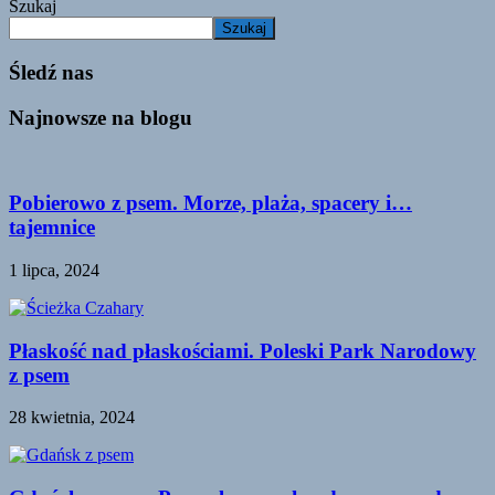
Szukaj
Szukaj
Śledź nas
Najnowsze na blogu
Pobierowo z psem. Morze, plaża, spacery i…
tajemnice
1 lipca, 2024
Płaskość nad płaskościami. Poleski Park Narodowy
z psem
28 kwietnia, 2024