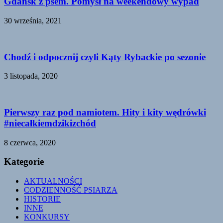
Gdańsk z psem. Pomysł na weekendowy wypad
30 września, 2021
Chodź i odpocznij czyli Kąty Rybackie po sezonie
3 listopada, 2020
Pierwszy raz pod namiotem. Hity i kity wędrówki
#niecałkiemdzikizchód
8 czerwca, 2020
Kategorie
AKTUALNOŚCI
CODZIENNOŚĆ PSIARZA
HISTORIE
INNE
KONKURSY