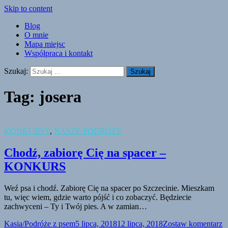
Skip to content
Blog
O mnie
Mapa miejsc
Współpraca i kontakt
Szukaj:
Tag:
josera
KONKURSY
,
NASZE PODRÓŻE
Chodź, zabiorę Cię na spacer –
KONKURS
Weź psa i chodź. Zabiorę Cię na spacer po Szczecinie. Mieszkam
tu, więc wiem, gdzie warto pójść i co zobaczyć. Będziecie
zachwyceni – Ty i Twój pies. A w zamian…
Kasia/Podróże z psem
5 lipca, 2018
12 lipca, 2018
Zostaw komentarz