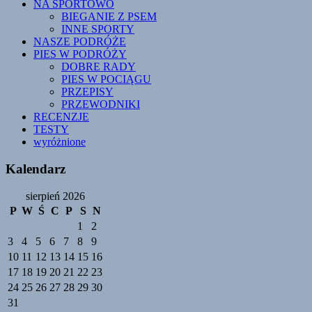
NA SPORTOWO
BIEGANIE Z PSEM
INNE SPORTY
NASZE PODRÓŻE
PIES W PODRÓŻY
DOBRE RADY
PIES W POCIĄGU
PRZEPISY
PRZEWODNIKI
RECENZJE
TESTY
wyróżnione
Kalendarz
sierpień 2026
P
W
Ś
C
P
S
N
1
2
3
4
5
6
7
8
9
10
11
12
13
14
15
16
17
18
19
20
21
22
23
24
25
26
27
28
29
30
31