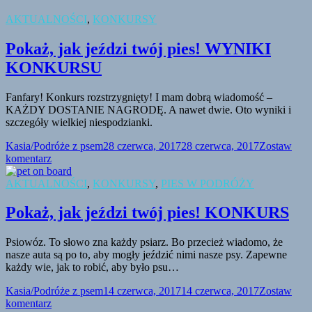
AKTUALNOŚCI
,
KONKURSY
Pokaż, jak jeździ twój pies! WYNIKI
KONKURSU
Fanfary! Konkurs rozstrzygnięty! I mam dobrą wiadomość –
KAŻDY DOSTANIE NAGRODĘ. A nawet dwie. Oto wyniki i
szczegóły wielkiej niespodzianki.
Kasia/Podróże z psem
28 czerwca, 2017
28 czerwca, 2017
Zostaw
komentarz
AKTUALNOŚCI
,
KONKURSY
,
PIES W PODRÓŻY
Pokaż, jak jeździ twój pies! KONKURS
Psiowóz. To słowo zna każdy psiarz. Bo przecież wiadomo, że
nasze auta są po to, aby mogły jeździć nimi nasze psy. Zapewne
każdy wie, jak to robić, aby było psu…
Kasia/Podróże z psem
14 czerwca, 2017
14 czerwca, 2017
Zostaw
komentarz