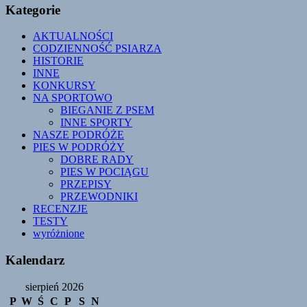
Kategorie
AKTUALNOŚCI
CODZIENNOŚĆ PSIARZA
HISTORIE
INNE
KONKURSY
NA SPORTOWO
BIEGANIE Z PSEM
INNE SPORTY
NASZE PODRÓŻE
PIES W PODRÓŻY
DOBRE RADY
PIES W POCIĄGU
PRZEPISY
PRZEWODNIKI
RECENZJE
TESTY
wyróżnione
Kalendarz
sierpień 2026
P
W
Ś
C
P
S
N