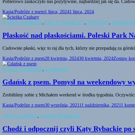
Pobierowo zaskoczyło nas pozytywnie, najbardziej jak się da. Cudow
Kasia/Podróże z psem
1 lipca, 2024
1 lipca, 2024
NASZE PODRÓŻE
,
PIES W PODRÓŻY
,
PRZEPISY
,
PRZEWOD
Płaskość nad płaskościami. Poleski Park 
Cudownie płaski, więc to raj dla tych, którzy nie przepadają za gó
Kasia/Podróże z psem
28 kwietnia, 2024
30 kwietnia, 2024
Zostaw ko
NASZE PODRÓŻE
,
wyróżnione
Gdańsk z psem. Pomysł na weekendowy w
Zrobiliśmy sobie z Michałem weekend w środku tygodnia. Oczywiście 
Kasia/Podróże z psem
30 września, 2021
11 października, 2021
1 kome
AKTUALNOŚCI
,
NASZE PODRÓŻE
Chodź i odpocznij czyli Kąty Rybackie po 