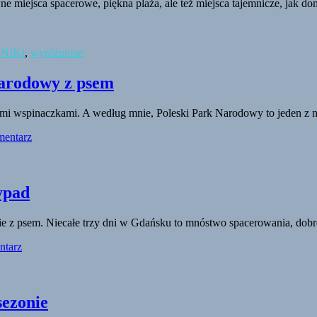
ne miejsca spacerowe, piękna plaża, ale też miejsca tajemnicze, jak d
NIKI
,
wyróżnione
Narodowy z psem
rskimi wspinaczkami. A według mnie, Poleski Park Narodowy to jeden 
mentarz
ypad
z psem. Niecałe trzy dni w Gdańsku to mnóstwo spacerowania, dobrego
ntarz
sezonie