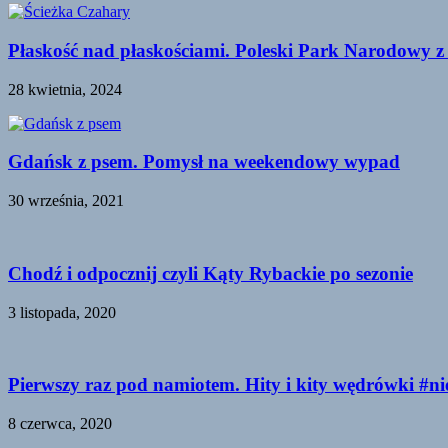
Płaskość nad płaskościami. Poleski Park Narodowy z
28 kwietnia, 2024
Gdańsk z psem. Pomysł na weekendowy wypad
30 września, 2021
Chodź i odpocznij czyli Kąty Rybackie po sezonie
3 listopada, 2020
Pierwszy raz pod namiotem. Hity i kity wędrówki #n
8 czerwca, 2020