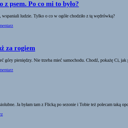
o z psem. Po co mi to było?
 wspaniali ludzie. Tylko o co w ogóle chodziło z tą wędrówką?
mentarz
uż za rogiem
a mieć góry pieniędzy. Nie trzeba mieć samochodu. Chodź, pokażę Ci, j
mentarz
olubne. Ja byłam tam z Flicką po sezonie i Tobie też polecam taką op
rz