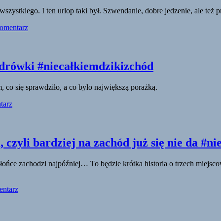
szystkiego. I ten urlop taki był. Szwendanie, dobre jedzenie, ale te
omentarz
ędrówki #niecałkiemdzikizchód
, co się sprawdziło, a co było największą porażką.
tarz
 czyli bardziej na zachód już się nie da #n
u słońce zachodzi najpóźniej… To będzie krótka historia o trzech mie
entarz