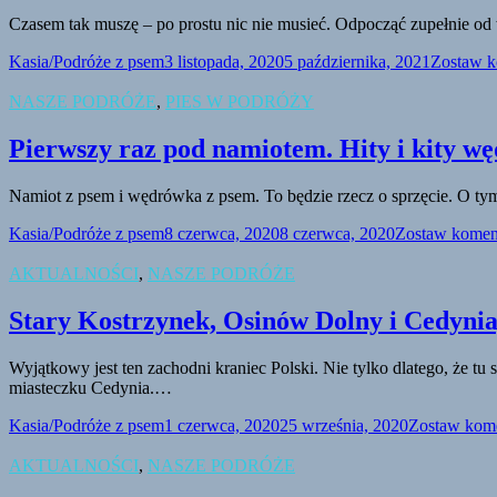
Czasem tak muszę – po prostu nic nie musieć. Odpocząć zupełnie od w
Kasia/Podróże z psem
3 listopada, 2020
5 października, 2021
Zostaw k
NASZE PODRÓŻE
,
PIES W PODRÓŻY
Pierwszy raz pod namiotem. Hity i kity w
Namiot z psem i wędrówka z psem. To będzie rzecz o sprzęcie. O tym
Kasia/Podróże z psem
8 czerwca, 2020
8 czerwca, 2020
Zostaw komen
AKTUALNOŚCI
,
NASZE PODRÓŻE
Stary Kostrzynek, Osinów Dolny i Cedynia,
Wyjątkowy jest ten zachodni kraniec Polski. Nie tylko dlatego, że t
miasteczku Cedynia.…
Kasia/Podróże z psem
1 czerwca, 2020
25 września, 2020
Zostaw kom
AKTUALNOŚCI
,
NASZE PODRÓŻE