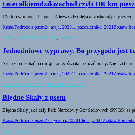
#niecałkiemdzikizachód czyli 100 km piesz
100 km w nogach i łapach. Niezwykłe miejsca, zaskakująca przyroda,
Kasia/Podróże z psem
24 maja, 2020
11 października, 2021
Zostaw ko
INNE
,
NASZE PODRÓŻE
,
wyróżnione
Jednodniowe wyprawy. Bo przygoda jest t
Nie trzeba jechać na drugi koniec świata i rzucać pracy. Nie trzeb
Kasia/Podróże z psem
2 marca, 2020
11 października, 2021
Zostaw ko
NASZE PODRÓŻE
,
PIES W PODRÓŻY
Błędne Skały z psem
Błędne Skały jak i cały Park Narodowy Gór Stołowych (PNGS) są psi
Kasia/Podróże z psem
27 stycznia, 2020
1 lipca, 2024
Zostaw komenta
NASZE PODRÓŻE