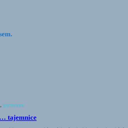
psem.
I
,
wyróżnione
i… tajemnice