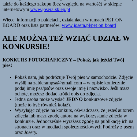
także do każdego zakupu (bez względu na wartość) w sklepie
internetowym
www.josera-sklep.pl
Więcej informacji o pakietach, działaniach w ramach PET ON
BOARD oraz lista partnerów:
www.josera.pl/pet-on-board
ALE MOŻNA TEŻ WZIĄĆ UDZIAŁ W
KONKURSIE!
KONKURS FOTOGRAFICZNY – Pokaż, jak jeździ Twój
pies!
Pokaż nam, jak podróżuje Twój pies w samochodzie. Zdjęcie
wyślij na zabierampsa@gmail.com – w opisie koniecznie
podaj imię psa/psów oraz swoje imię i nazwisko. Jeśli masz
ochotę, możesz dodać krótki opis do zdjęcia.
Jedna osoba może wysłać
JEDNO
konkursowe zdjęcie
(może to być również kolaż).
Wysyłając zdjęcie na konkurs, oświadczasz, że jesteś autorem
zdjęcia lub masz zgodę autora na wykorzystanie zdjęcia w
konkursie. Jednocześnie wyrażasz zgodę na publikację ich na
stronach oraz w mediach społecznościowych Podróży z psem
oraz Josery.