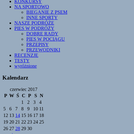
KONKURSY
NA SPORTOWO
BIEGANIE Z PSEM
INNE SPORTY
NASZE PODRÓŻE
PIES W PODRÓŻY
DOBRE RADY
PIES W POCIĄGU
PRZEPISY
PRZEWODNIKI
RECENZJE
TESTY
wyróżnione
Kalendarz
czerwiec 2017
P
W
Ś
C
P
S
N
1
2
3
4
5
6
7
8
9
10
11
12
13
14
15
16
17
18
19
20
21
22
23
24
25
26
27
28
29
30