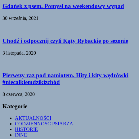
Gdańsk z psem. Pomysł na weekendowy wypad
30 września, 2021
Chodź i odpocznij czyli Kąty Rybackie po sezonie
3 listopada, 2020
Pierwszy raz pod namiotem. Hity i kity wędrówki
#niecałkiemdzikizchód
8 czerwca, 2020
Kategorie
AKTUALNOŚCI
CODZIENNOŚĆ PSIARZA
HISTORIE
INNE