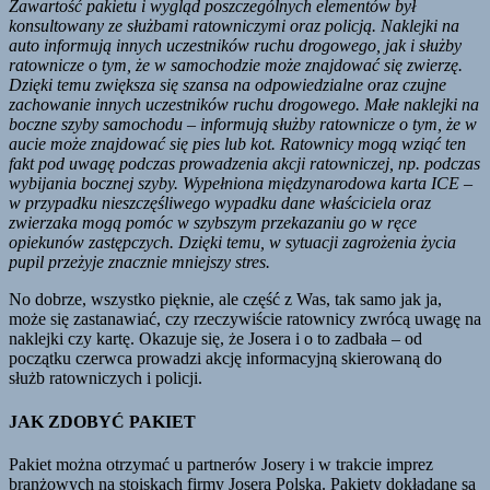
Zawartość pakietu i wygląd poszczególnych elementów był
konsultowany ze służbami ratowniczymi oraz policją. Naklejki na
auto informują innych uczestników ruchu drogowego, jak i służby
ratownicze o tym, że w samochodzie może znajdować się zwierzę.
Dzięki temu zwiększa się szansa na odpowiedzialne oraz czujne
zachowanie innych uczestników ruchu drogowego. Małe naklejki na
boczne szyby samochodu – informują służby ratownicze o tym, że w
aucie może znajdować się pies lub kot. Ratownicy mogą wziąć ten
fakt pod uwagę podczas prowadzenia akcji ratowniczej, np. podczas
wybijania bocznej szyby. Wypełniona międzynarodowa karta ICE –
w przypadku nieszczęśliwego wypadku dane właściciela oraz
zwierzaka mogą pomóc w szybszym przekazaniu go w ręce
opiekunów zastępczych. Dzięki temu, w sytuacji zagrożenia życia
pupil przeżyje znacznie mniejszy stres.
No dobrze, wszystko pięknie, ale część z Was, tak samo jak ja,
może się zastanawiać, czy rzeczywiście ratownicy zwrócą uwagę na
naklejki czy kartę. Okazuje się, że Josera i o to zadbała – od
początku czerwca prowadzi akcję informacyjną skierowaną do
służb ratowniczych i policji.
JAK ZDOBYĆ PAKIET
Pakiet można otrzymać u partnerów Josery i w trakcie imprez
branżowych na stoiskach firmy Josera Polska. Pakiety dokładane są