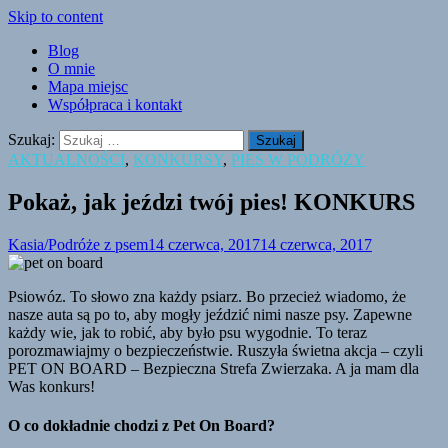
Skip to content
Blog
O mnie
Mapa miejsc
Współpraca i kontakt
Szukaj:
AKTUALNOŚCI
,
KONKURSY
,
PIES W PODRÓŻY
Pokaż, jak jeździ twój pies! KONKURS
Kasia/Podróże z psem
14 czerwca, 2017
14 czerwca, 2017
Psiowóz. To słowo zna każdy psiarz. Bo przecież wiadomo, że
nasze auta są po to, aby mogły jeździć nimi nasze psy. Zapewne
każdy wie, jak to robić, aby było psu wygodnie. To teraz
porozmawiajmy o bezpieczeństwie. Ruszyła świetna akcja – czyli
PET ON BOARD – Bezpieczna Strefa Zwierzaka. A ja mam dla
Was konkurs!
O co dokładnie chodzi z Pet On Board?