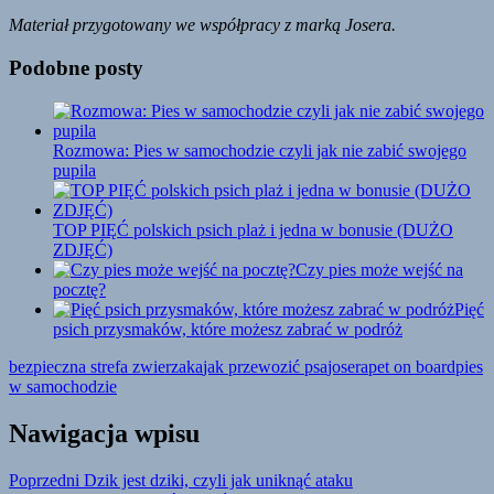
Materiał przygotowany we współpracy z marką Josera.
Podobne posty
Rozmowa: Pies w samochodzie czyli jak nie zabić swojego
pupila
TOP PIĘĆ polskich psich plaż i jedna w bonusie (DUŻO
ZDJĘĆ)
Czy pies może wejść na
pocztę?
Pięć
psich przysmaków, które możesz zabrać w podróż
bezpieczna strefa zwierzaka
jak przewozić psa
josera
pet on board
pies
w samochodzie
Nawigacja wpisu
Poprzedni
Dzik jest dziki, czyli jak uniknąć ataku