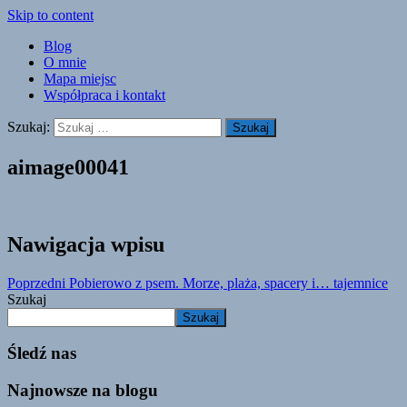
Skip to content
Blog
O mnie
Mapa miejsc
Współpraca i kontakt
Szukaj:
aimage00041
Nawigacja wpisu
Poprzedni
Pobierowo z psem. Morze, plaża, spacery i… tajemnice
Szukaj
Szukaj
Śledź nas
Najnowsze na blogu