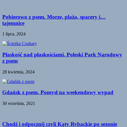
Pobierowo z psem. Morze, plaża, spacery i…
tajemnice
1 lipca, 2024
Płaskość nad płaskościami. Poleski Park Narodowy
z psem
28 kwietnia, 2024
Gdańsk z psem. Pomysł na weekendowy wypad
30 września, 2021
Chodź i odpocznij czyli Kąty Rybackie po sezonie