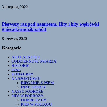
3 listopada, 2020
Pierwszy raz pod namiotem. Hity i kity wędrówki
#niecałkiemdzikizchód
8 czerwca, 2020
Kategorie
AKTUALNOŚCI
CODZIENNOŚĆ PSIARZA
HISTORIE
INNE
KONKURSY
NA SPORTOWO
BIEGANIE Z PSEM
INNE SPORTY
NASZE PODRÓŻE
PIES W PODRÓŻY
DOBRE RADY
PIES W POCIĄGU