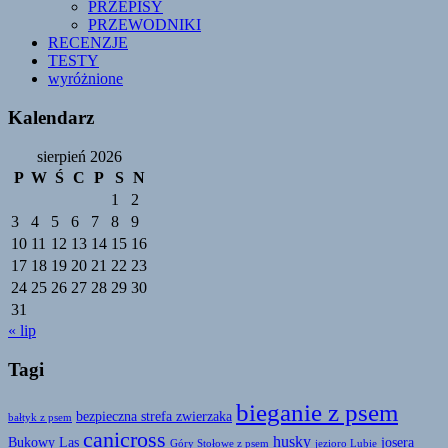
PRZEPISY
PRZEWODNIKI
RECENZJE
TESTY
wyróżnione
Kalendarz
sierpień 2026
P
W
Ś
C
P
S
N
1
2
3
4
5
6
7
8
9
10
11
12
13
14
15
16
17
18
19
20
21
22
23
24
25
26
27
28
29
30
31
« lip
Tagi
bieganie z psem
bezpieczna strefa zwierzaka
bałtyk z psem
canicross
husky
Bukowy Las
josera
Góry Stołowe z psem
jezioro Lubie