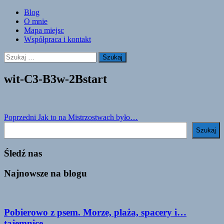
Skip
Blog
to
O mnie
content
Mapa miejsc
Współpraca i kontakt
Szukaj:
wit-C3-B3w-2Bstart
Nawigacja
Poprzedni
Jak to na Mistrzostwach było…
Szukaj
wpisu
Szukaj
Śledź nas
Najnowsze na blogu
Pobierowo z psem. Morze, plaża, spacery i…
tajemnice