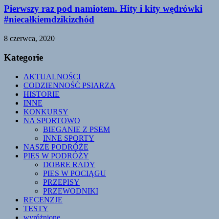
Pierwszy raz pod namiotem. Hity i kity wędrówki
#niecałkiemdzikizchód
8 czerwca, 2020
Kategorie
AKTUALNOŚCI
CODZIENNOŚĆ PSIARZA
HISTORIE
INNE
KONKURSY
NA SPORTOWO
BIEGANIE Z PSEM
INNE SPORTY
NASZE PODRÓŻE
PIES W PODRÓŻY
DOBRE RADY
PIES W POCIĄGU
PRZEPISY
PRZEWODNIKI
RECENZJE
TESTY
wyróżnione