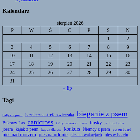
Kalendarz
sierpień 2026
P
W
Ś
C
P
S
N
1
2
3
4
5
6
7
8
9
10
11
12
13
14
15
16
17
18
19
20
21
22
23
24
25
26
27
28
29
30
31
« lip
Tagi
bieganie z psem
bezpieczna strefa zwierzaka
bałtyk z psem
canicross
husky
Bukowy Las
Góry Stołowe z psem
jezioro Lubie
konkurs
josera
kajak z psem
Niemcy z psem
kapok dla psa
pet on board
pies nad morzem
pies na urlopie
pies na wakacjach
pies w hotelu