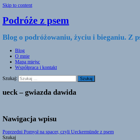
Skip to content
Podróże z psem
Blog o podróżowaniu, życiu i bieganiu. Z 
Blog
O mnie
Mapa miejsc
Współpraca i kontakt
Szukaj:
ueck – gwiazda dawida
Nawigacja wpisu
Poprzedni
Pomysł na spacer, czyli Ueckermünde z psem
Szukaj