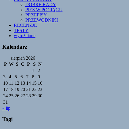
DOBRE RADY
PIES W POCIĄGU
PRZEPISY
PRZEWODNIKI
RECENZJE
TESTY
wyróżnione
Kalendarz
sierpień 2026
P
W
Ś
C
P
S
N
1
2
3
4
5
6
7
8
9
10
11
12
13
14
15
16
17
18
19
20
21
22
23
24
25
26
27
28
29
30
31
« lip
Tagi