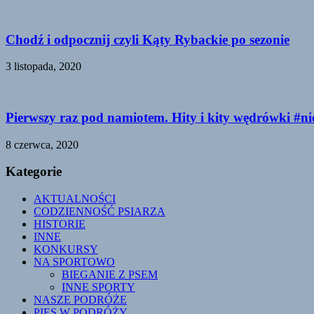
Chodź i odpocznij czyli Kąty Rybackie po sezonie
3 listopada, 2020
Pierwszy raz pod namiotem. Hity i kity wędrówki #n
8 czerwca, 2020
Kategorie
AKTUALNOŚCI
CODZIENNOŚĆ PSIARZA
HISTORIE
INNE
KONKURSY
NA SPORTOWO
BIEGANIE Z PSEM
INNE SPORTY
NASZE PODRÓŻE
PIES W PODRÓŻY