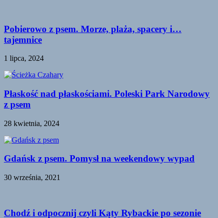
Pobierowo z psem. Morze, plaża, spacery i…
tajemnice
1 lipca, 2024
Płaskość nad płaskościami. Poleski Park Narodowy
z psem
28 kwietnia, 2024
Gdańsk z psem. Pomysł na weekendowy wypad
30 września, 2021
Chodź i odpocznij czyli Kąty Rybackie po sezonie