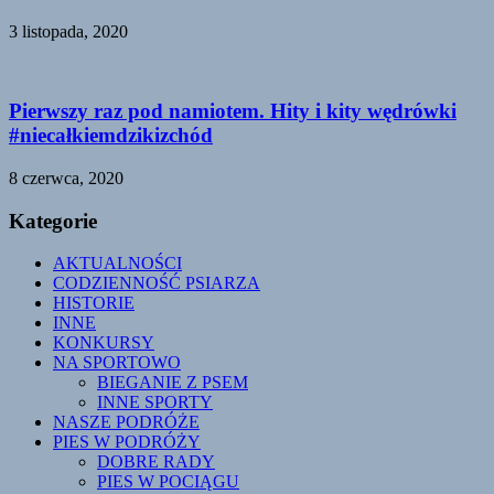
3 listopada, 2020
Pierwszy raz pod namiotem. Hity i kity wędrówki
#niecałkiemdzikizchód
8 czerwca, 2020
Kategorie
AKTUALNOŚCI
CODZIENNOŚĆ PSIARZA
HISTORIE
INNE
KONKURSY
NA SPORTOWO
BIEGANIE Z PSEM
INNE SPORTY
NASZE PODRÓŻE
PIES W PODRÓŻY
DOBRE RADY
PIES W POCIĄGU