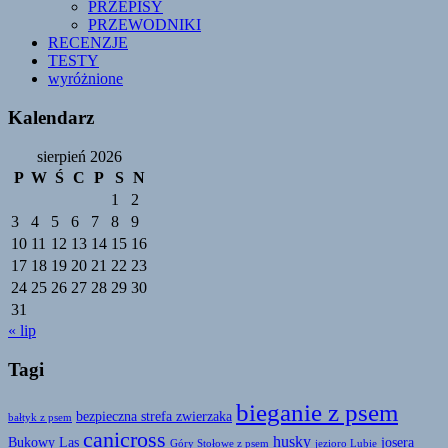
PRZEPISY
PRZEWODNIKI
RECENZJE
TESTY
wyróżnione
Kalendarz
sierpień 2026
P
W
Ś
C
P
S
N
1
2
3
4
5
6
7
8
9
10
11
12
13
14
15
16
17
18
19
20
21
22
23
24
25
26
27
28
29
30
31
« lip
Tagi
bieganie z psem
bezpieczna strefa zwierzaka
bałtyk z psem
canicross
husky
Bukowy Las
josera
Góry Stołowe z psem
jezioro Lubie