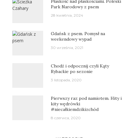
Płaskość nad płaskościami. Poleski
Park Narodowy z psem
28 kwietnia, 2024
Gdańsk z psem. Pomysł na
weekendowy wypad
30 września, 2021
Chodź i odpocznij czyli Kąty
Rybackie po sezonie
3 listopada, 2020
Pierwszy raz pod namiotem. Hity i
kity wędrówki
#niecałkiemdzikizchód
8 czerwca, 2020