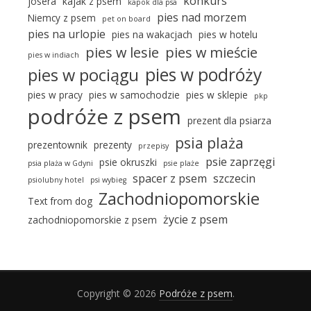
konkurs
josera
kajak z psem
kapok dla psa
pies nad morzem
Niemcy z psem
pet on board
pies na urlopie
pies na wakacjach
pies w hotelu
pies w lesie
pies w mieście
pies w indiach
pies w podróży
pies w pociągu
pies w pracy
pies w samochodzie
pies w sklepie
pkp
podróże z psem
prezent dla psiarza
psia plaża
prezentownik
prezenty
przepisy
psie zaprzęgi
psie okruszki
psia plaża w Gdyni
psie plaże
spacer z psem
szczecin
psiolubny hotel
psi wybieg
Zachodniopomorskie
Text from dog
życie z psem
zachodniopomorskie z psem
Copyright © 2026
Podróże z psem
.