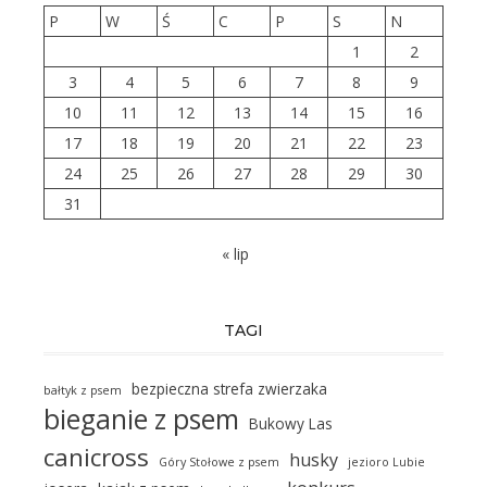
P
W
Ś
C
P
S
N
1
2
3
4
5
6
7
8
9
10
11
12
13
14
15
16
17
18
19
20
21
22
23
24
25
26
27
28
29
30
31
« lip
TAGI
bezpieczna strefa zwierzaka
bałtyk z psem
bieganie z psem
Bukowy Las
canicross
husky
Góry Stołowe z psem
jezioro Lubie