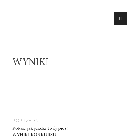
Skip
to
content
WYNIKI
Nawigacja
POPRZEDNI
wpisu
Pokaż, jak jeździ twój pies!
WYNIKI KONKURSU