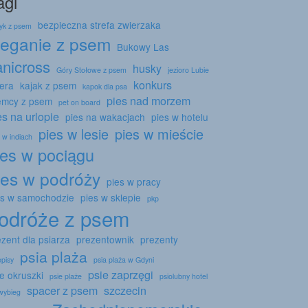
agi
bezpieczna strefa zwierzaka
tyk z psem
ieganie z psem
Bukowy Las
anicross
husky
Góry Stołowe z psem
jezioro Lubie
konkurs
sera
kajak z psem
kapok dla psa
pies nad morzem
emcy z psem
pet on board
es na urlopie
pies na wakacjach
pies w hotelu
pies w lesie
pies w mieście
 w indiach
ies w pociągu
ies w podróży
pies w pracy
es w samochodzie
pies w sklepie
pkp
odróże z psem
ezent dla psiarza
prezentownik
prezenty
psia plaża
episy
psia plaża w Gdyni
psie zaprzęgi
e okruszki
psie plaże
psiolubny hotel
spacer z psem
szczecin
 wybieg