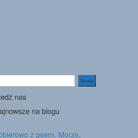
ukaj
Szukaj
ledź nas
ajnowsze na blogu
obierowo z psem. Morze,