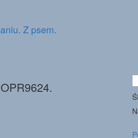
ganiu. Z psem.
Sz
OPR9624.
Ś
N
P