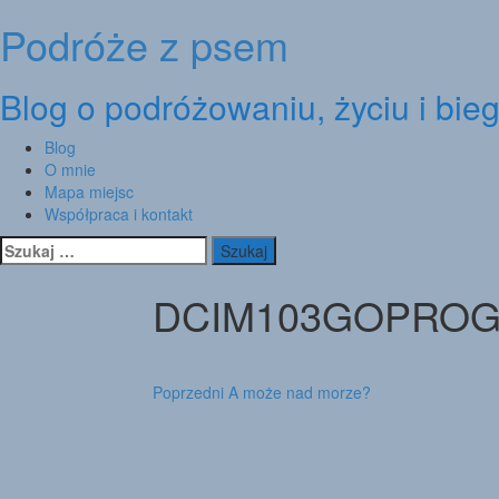
Podróże z psem
Skip
to
content
Blog o podróżowaniu, życiu i bie
Blog
O mnie
Mapa miejsc
Współpraca i kontakt
Szukaj:
DCIM103GOPROG
Nawigacja
Poprzedni
A może nad morze?
wpisu