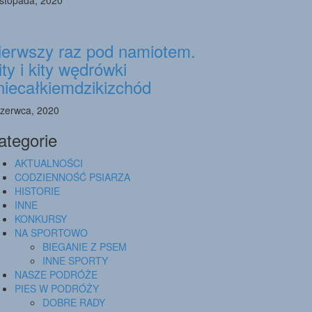
ierwszy raz pod namiotem.
ity i kity wędrówki
niecałkiemdzikizchód
czerwca, 2020
ategorie
AKTUALNOŚCI
CODZIENNOŚĆ PSIARZA
HISTORIE
INNE
KONKURSY
NA SPORTOWO
BIEGANIE Z PSEM
INNE SPORTY
NASZE PODRÓŻE
PIES W PODRÓŻY
DOBRE RADY