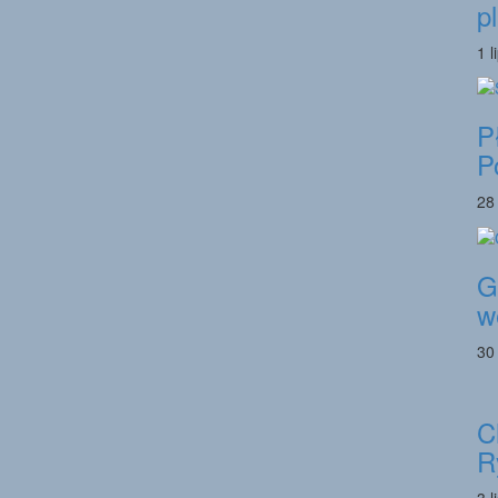
p
1 l
P
P
28
G
w
30
C
R
3 