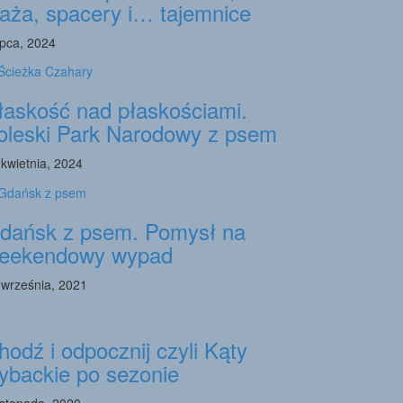
laża, spacery i… tajemnice
ipca, 2024
łaskość nad płaskościami.
oleski Park Narodowy z psem
 kwietnia, 2024
dańsk z psem. Pomysł na
eekendowy wypad
 września, 2021
hodź i odpocznij czyli Kąty
ybackie po sezonie
listopada, 2020