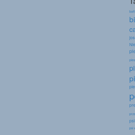
T
bał
b
c
jo
Ni
pi
pies
p
p
pi
p
pr
prz
psi
psi