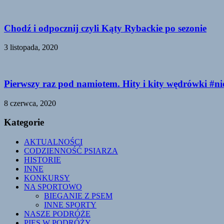
Chodź i odpocznij czyli Kąty Rybackie po sezonie
3 listopada, 2020
Pierwszy raz pod namiotem. Hity i kity wędrówki #n
8 czerwca, 2020
Kategorie
AKTUALNOŚCI
CODZIENNOŚĆ PSIARZA
HISTORIE
INNE
KONKURSY
NA SPORTOWO
BIEGANIE Z PSEM
INNE SPORTY
NASZE PODRÓŻE
PIES W PODRÓŻY