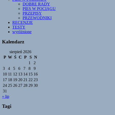
DOBRE RADY
PIES W POCIĄGU
PRZEPISY
PRZEWODNIKI
RECENZJE
TESTY
wyróżnione
Kalendarz
sierpień 2026
P
W
Ś
C
P
S
N
1
2
3
4
5
6
7
8
9
10
11
12
13
14
15
16
17
18
19
20
21
22
23
24
25
26
27
28
29
30
31
« lip
Tagi