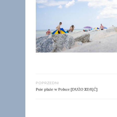
Nawigacja
POPRZEDNI
wpisu
Psie plaże w Polsce [DUŻO ZDJĘĆ]