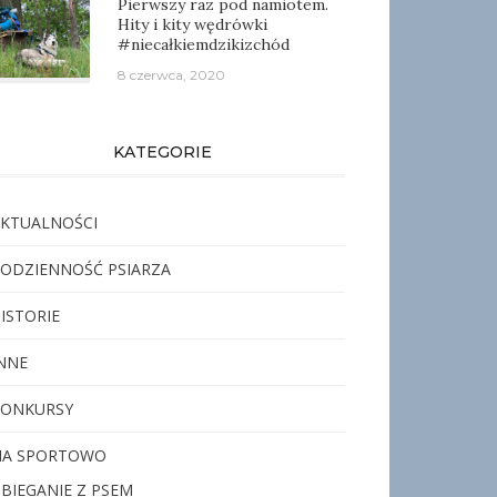
Pierwszy raz pod namiotem.
Hity i kity wędrówki
#niecałkiemdzikizchód
8 czerwca, 2020
KATEGORIE
KTUALNOŚCI
ODZIENNOŚĆ PSIARZA
ISTORIE
NNE
KONKURSY
NA SPORTOWO
BIEGANIE Z PSEM