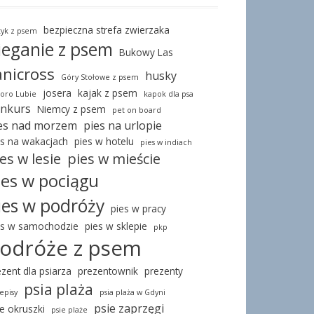
bezpieczna strefa zwierzaka
tyk z psem
ieganie z psem
Bukowy Las
anicross
husky
Góry Stołowe z psem
josera
kajak z psem
ioro Lubie
kapok dla psa
nkurs
Niemcy z psem
pet on board
es nad morzem
pies na urlopie
es na wakacjach
pies w hotelu
pies w indiach
es w lesie
pies w mieście
ies w pociągu
ies w podróży
pies w pracy
es w samochodzie
pies w sklepie
pkp
odróże z psem
ezent dla psiarza
prezentownik
prezenty
psia plaża
episy
psia plaża w Gdyni
psie zaprzęgi
ie okruszki
psie plaże