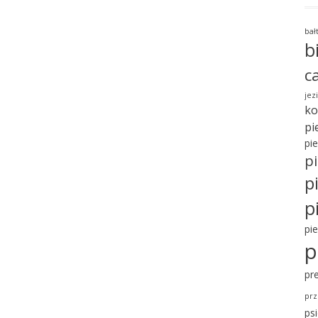
bał
b
c
jez
ko
pi
pi
pi
p
p
pi
p
pr
prz
ps