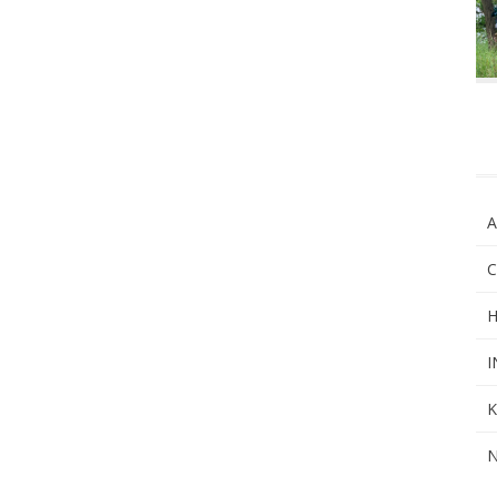
A
C
H
I