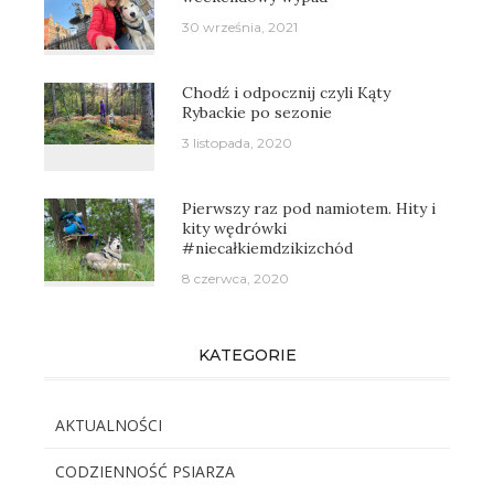
30 września, 2021
Chodź i odpocznij czyli Kąty
Rybackie po sezonie
3 listopada, 2020
Pierwszy raz pod namiotem. Hity i
kity wędrówki
#niecałkiemdzikizchód
8 czerwca, 2020
KATEGORIE
AKTUALNOŚCI
CODZIENNOŚĆ PSIARZA