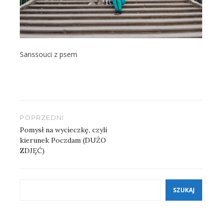
Sanssouci z psem
Nawigacja
POPRZEDNI
wpisu
Pomysł na wycieczkę, czyli
kierunek Poczdam (DUŻO
ZDJĘĆ)
Szukaj
SZUKAJ