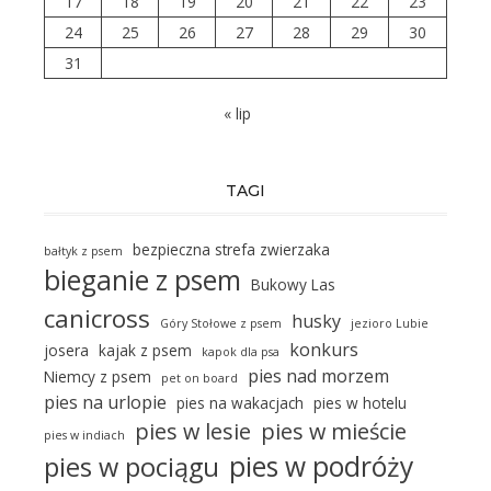
17
18
19
20
21
22
23
24
25
26
27
28
29
30
31
« lip
TAGI
bezpieczna strefa zwierzaka
bałtyk z psem
bieganie z psem
Bukowy Las
canicross
husky
Góry Stołowe z psem
jezioro Lubie
konkurs
josera
kajak z psem
kapok dla psa
pies nad morzem
Niemcy z psem
pet on board
pies na urlopie
pies na wakacjach
pies w hotelu
pies w lesie
pies w mieście
pies w indiach
pies w podróży
pies w pociągu