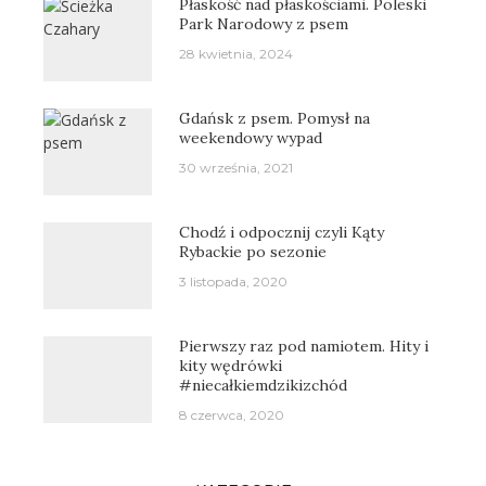
Płaskość nad płaskościami. Poleski
Park Narodowy z psem
28 kwietnia, 2024
Gdańsk z psem. Pomysł na
weekendowy wypad
30 września, 2021
Chodź i odpocznij czyli Kąty
Rybackie po sezonie
3 listopada, 2020
Pierwszy raz pod namiotem. Hity i
kity wędrówki
#niecałkiemdzikizchód
8 czerwca, 2020