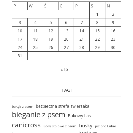
P
W
Ś
C
P
S
N
1
2
3
4
5
6
7
8
9
10
11
12
13
14
15
16
17
18
19
20
21
22
23
24
25
26
27
28
29
30
31
« lip
TAGI
bezpieczna strefa zwierzaka
bałtyk z psem
bieganie z psem
Bukowy Las
canicross
husky
Góry Stołowe z psem
jezioro Lubie