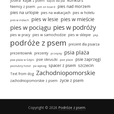
konkurs
josera
kajak z psem
kapok dla psa
pies nad morzem
Niemcy z psem
pet on board
pies na urlopie
pies na wakacjach
pies w hotelu
pies w lesie
pies w mieście
pies w indiach
pies w podróży
pies w pociągu
pies w pracy
pies w samochodzie
pies w sklepie
pkp
podróże z psem
prezent dla psiarza
psia plaża
prezentownik
prezenty
przepisy
psie zaprzęgi
psie okruszki
psia plaża w Gdyni
psie plaże
spacer z psem
szczecin
psiolubny hotel
psi wybieg
Zachodniopomorskie
Text from dog
życie z psem
zachodniopomorskie z psem
Copyright © 2026
Podróże z psem
.