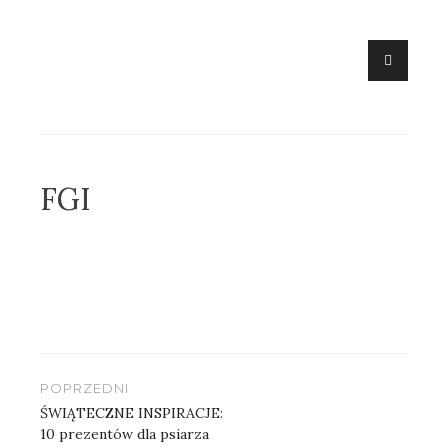
Skip
to
content
FGI
Nawigacja
POPRZEDNI
wpisu
ŚWIĄTECZNE INSPIRACJE:
10 prezentów dla psiarza