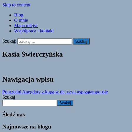
Skip to content
Blog
O mnie
Mapa miejsc
Współpraca i kontakt
Szukaj:
Kasia Świerczyńska
Nawigacja wpisu
Poprzedni
Anegdoty z kupą w tle, czyli #sprzątampopsie
Szukaj
Szukaj
Śledź nas
Najnowsze na blogu