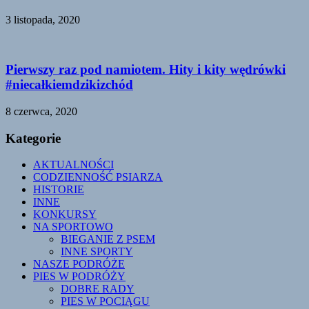
3 listopada, 2020
Pierwszy raz pod namiotem. Hity i kity wędrówki
#niecałkiemdzikizchód
8 czerwca, 2020
Kategorie
AKTUALNOŚCI
CODZIENNOŚĆ PSIARZA
HISTORIE
INNE
KONKURSY
NA SPORTOWO
BIEGANIE Z PSEM
INNE SPORTY
NASZE PODRÓŻE
PIES W PODRÓŻY
DOBRE RADY
PIES W POCIĄGU