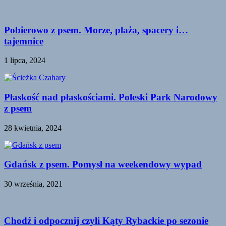
Pobierowo z psem. Morze, plaża, spacery i…
tajemnice
1 lipca, 2024
Płaskość nad płaskościami. Poleski Park Narodowy
z psem
28 kwietnia, 2024
Gdańsk z psem. Pomysł na weekendowy wypad
30 września, 2021
Chodź i odpocznij czyli Kąty Rybackie po sezonie