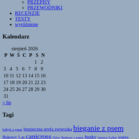
PRZEPISY
PRZEWODNIKI
RECENZJE
TESTY
wyróżnione
Kalendarz
sierpień 2026
P
W
Ś
C
P
S
N
1
2
3
4
5
6
7
8
9
10
11
12
13
14
15
16
17
18
19
20
21
22
23
24
25
26
27
28
29
30
31
« lip
Tagi
bieganie z psem
bezpieczna strefa zwierzaka
bałtyk z psem
canicross
husky
Bukowy Las
josera
Góry Stołowe z psem
jezioro Lubie