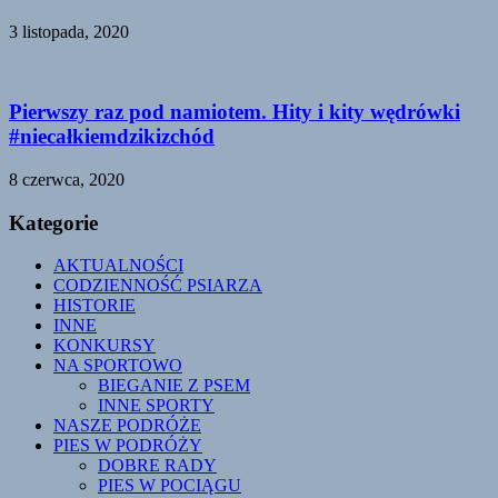
3 listopada, 2020
Pierwszy raz pod namiotem. Hity i kity wędrówki
#niecałkiemdzikizchód
8 czerwca, 2020
Kategorie
AKTUALNOŚCI
CODZIENNOŚĆ PSIARZA
HISTORIE
INNE
KONKURSY
NA SPORTOWO
BIEGANIE Z PSEM
INNE SPORTY
NASZE PODRÓŻE
PIES W PODRÓŻY
DOBRE RADY
PIES W POCIĄGU