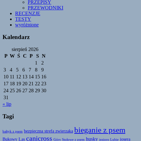
PRZEPISY
PRZEWODNIKI
RECENZJE
TESTY
wyróżnione
Kalendarz
sierpień 2026
P
W
Ś
C
P
S
N
1
2
3
4
5
6
7
8
9
10
11
12
13
14
15
16
17
18
19
20
21
22
23
24
25
26
27
28
29
30
31
« lip
Tagi
bieganie z psem
bezpieczna strefa zwierzaka
bałtyk z psem
canicross
husky
Bukowy Las
josera
Góry Stołowe z psem
jezioro Lubie