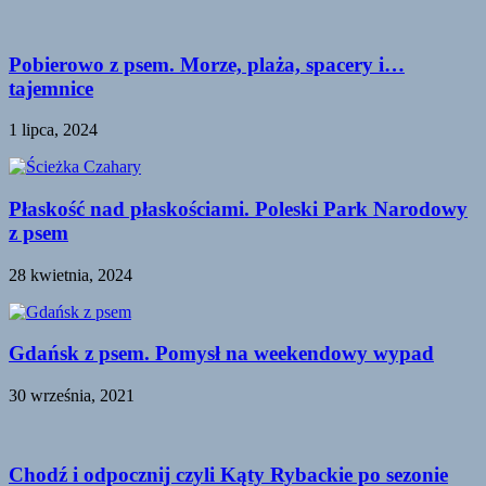
Pobierowo z psem. Morze, plaża, spacery i…
tajemnice
1 lipca, 2024
Płaskość nad płaskościami. Poleski Park Narodowy
z psem
28 kwietnia, 2024
Gdańsk z psem. Pomysł na weekendowy wypad
30 września, 2021
Chodź i odpocznij czyli Kąty Rybackie po sezonie