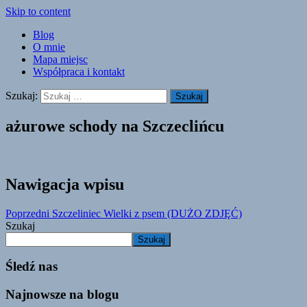
Skip to content
Blog
O mnie
Mapa miejsc
Współpraca i kontakt
Szukaj:
ażurowe schody na Szczeclińcu
Nawigacja wpisu
Poprzedni
Szczeliniec Wielki z psem (DUŻO ZDJĘĆ)
Szukaj
Szukaj
Śledź nas
Najnowsze na blogu