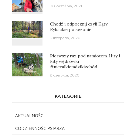
30 września, 2021
Chodź i odpocznij czyli Kąty
Rybackie po sezonie
3 listopada, 2020
Pierwszy raz pod namiotem. Hity i
kity wędrówki
#niecałkiemdzikizchód
8 czerwca, 2020
KATEGORIE
AKTUALNOŚCI
CODZIENNOŚĆ PSIARZA