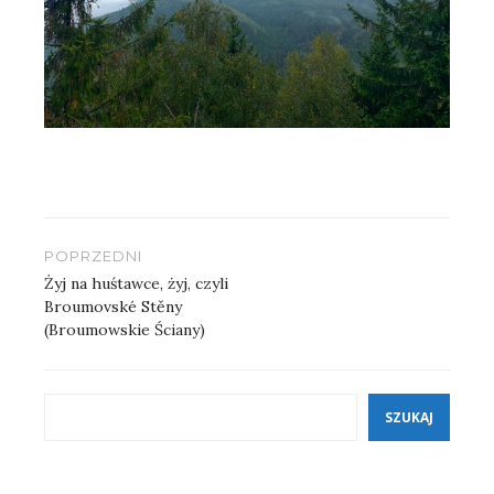
Nawigacja
POPRZEDNI
wpisu
Żyj na huśtawce, żyj, czyli
Broumovské Stěny
(Broumowskie Ściany)
Szukaj
SZUKAJ