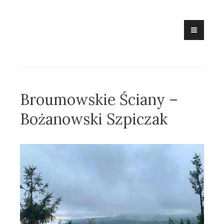
Skip
to
content
Broumowskie Ściany –
Bożanowski Szpiczak