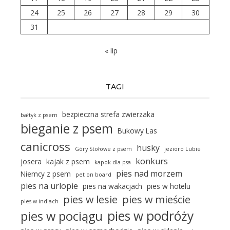
24
25
26
27
28
29
30
31
« lip
TAGI
bezpieczna strefa zwierzaka
bałtyk z psem
bieganie z psem
Bukowy Las
canicross
husky
Góry Stołowe z psem
jezioro Lubie
konkurs
josera
kajak z psem
kapok dla psa
pies nad morzem
Niemcy z psem
pet on board
pies na urlopie
pies na wakacjach
pies w hotelu
pies w lesie
pies w mieście
pies w indiach
pies w podróży
pies w pociągu