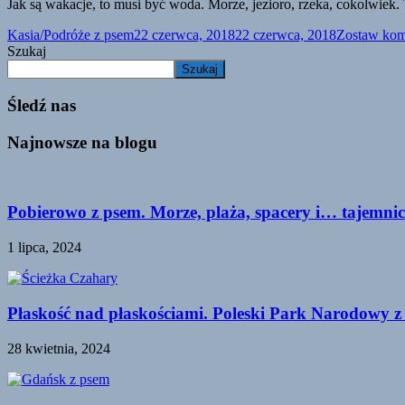
Jak są wakacje, to musi być woda. Morze, jezioro, rzeka, cokolwiek
Kasia/Podróże z psem
22 czerwca, 2018
22 czerwca, 2018
Zostaw kom
Szukaj
Szukaj
Śledź nas
Najnowsze na blogu
Pobierowo z psem. Morze, plaża, spacery i… tajemnic
1 lipca, 2024
Płaskość nad płaskościami. Poleski Park Narodowy z
28 kwietnia, 2024