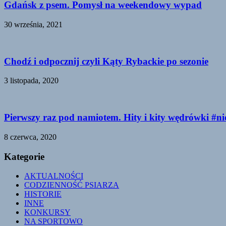
Gdańsk z psem. Pomysł na weekendowy wypad
30 września, 2021
Chodź i odpocznij czyli Kąty Rybackie po sezonie
3 listopada, 2020
Pierwszy raz pod namiotem. Hity i kity wędrówki #n
8 czerwca, 2020
Kategorie
AKTUALNOŚCI
CODZIENNOŚĆ PSIARZA
HISTORIE
INNE
KONKURSY
NA SPORTOWO