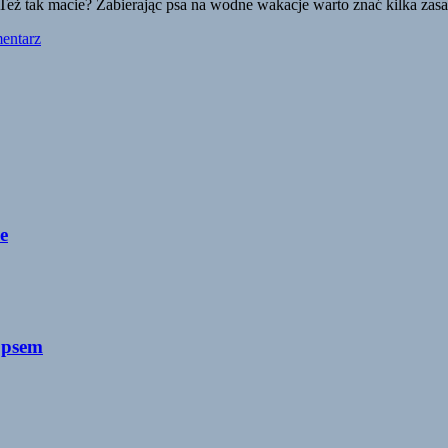
. Też tak macie? Zabierając psa na wodne wakacje warto znać kilka zas
entarz
e
 psem