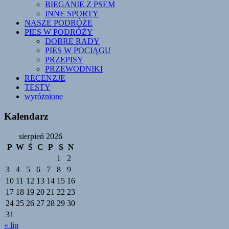
BIEGANIE Z PSEM
INNE SPORTY
NASZE PODRÓŻE
PIES W PODRÓŻY
DOBRE RADY
PIES W POCIĄGU
PRZEPISY
PRZEWODNIKI
RECENZJE
TESTY
wyróżnione
Kalendarz
sierpień 2026
P
W
Ś
C
P
S
N
1
2
3
4
5
6
7
8
9
10
11
12
13
14
15
16
17
18
19
20
21
22
23
24
25
26
27
28
29
30
31
« lip