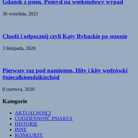
Gdańsk z psem. Pomysł na weekendowy wypad
30 września, 2021
Chodź i odpocznij czyli Kąty Rybackie po sezonie
3 listopada, 2020
Pierwszy raz pod namiotem. Hity i kity wędrówki
#niecałkiemdzikizchód
8 czerwca, 2020
Kategorie
AKTUALNOŚCI
CODZIENNOŚĆ PSIARZA
HISTORIE
INNE
KONKURSY