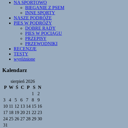
NA SPORTOWO
BIEGANIE Z PSEM
INNE SPORTY
NASZE PODRÓŻE
PIES W PODRÓŻY
DOBRE RADY
PIES W POCIĄGU
PRZEPISY
PRZEWODNIKI
RECENZJE
TESTY
wyróżnione
Kalendarz
sierpień 2026
P
W
Ś
C
P
S
N
1
2
3
4
5
6
7
8
9
10
11
12
13
14
15
16
17
18
19
20
21
22
23
24
25
26
27
28
29
30
31