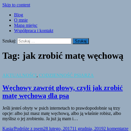
Skip to content
Blog
O mnie
Mapa miejsc
Współpraca i kontakt
Szukaj:
Tag:
jak zrobić matę węchową
AKTUALNOŚCI
,
CODZIENNOŚĆ PSIARZA
Węchowy zawrót głowy, czyli jak zrobić
matę węchową dla psa
Jeśli jesteś obyty w psich internetach to prawdopodobnie są trzy
opcje: albo już masz matę węchową, albo ją właśnie robisz, albo
myślisz o jej zrobieniu. Ja już ją mam i…
Kasia/Podróże z psem
28 lutego, 2017
11 grudnia, 2019
2 komentarze