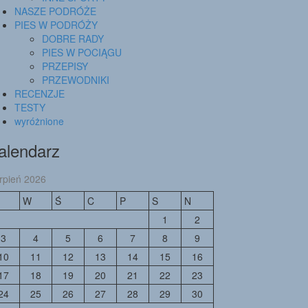
NASZE PODRÓŻE
PIES W PODRÓŻY
DOBRE RADY
PIES W POCIĄGU
PRZEPISY
PRZEWODNIKI
RECENZJE
TESTY
wyróżnione
alendarz
erpień 2026
W
Ś
C
P
S
N
1
2
3
4
5
6
7
8
9
10
11
12
13
14
15
16
17
18
19
20
21
22
23
24
25
26
27
28
29
30