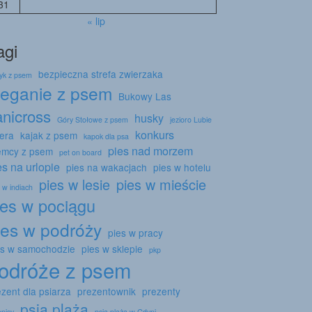
31
« lip
agi
bezpieczna strefa zwierzaka
tyk z psem
ieganie z psem
Bukowy Las
anicross
husky
Góry Stołowe z psem
jezioro Lubie
konkurs
sera
kajak z psem
kapok dla psa
pies nad morzem
emcy z psem
pet on board
es na urlopie
pies na wakacjach
pies w hotelu
pies w lesie
pies w mieście
 w indiach
ies w pociągu
ies w podróży
pies w pracy
es w samochodzie
pies w sklepie
pkp
odróże z psem
ezent dla psiarza
prezentownik
prezenty
psia plaża
episy
psia plaża w Gdyni