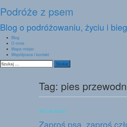
Podróże z psem
Skip
to
content
Blog o podróżowaniu, życiu i bie
Blog
O mnie
Mapa miejsc
Współpraca i kontakt
Szukaj:
Tag:
pies przewodn
AKTUALNOŚCI
Zaproś psa, zaproś cz