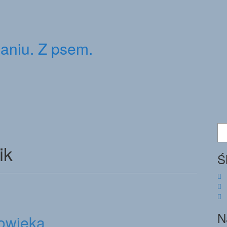
ganiu. Z psem.
Sz
ik
Ś
N
łowieka