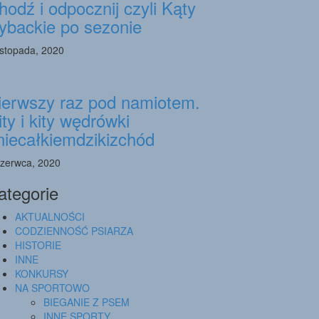
hodź i odpocznij czyli Kąty
ybackie po sezonie
listopada, 2020
ierwszy raz pod namiotem.
ity i kity wędrówki
niecałkiemdzikizchód
czerwca, 2020
ategorie
AKTUALNOŚCI
CODZIENNOŚĆ PSIARZA
HISTORIE
INNE
KONKURSY
NA SPORTOWO
BIEGANIE Z PSEM
INNE SPORTY