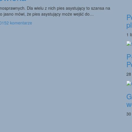
osprawnych. Dla wielu z nich pies asystujący to szansa na
wo jasno mówi, że pies asystujący może wejść do…
P
p
2015
2 komentarze
1 l
P
P
28
G
w
30