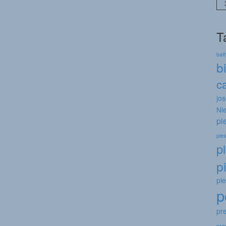
T
bał
b
c
jo
Ni
pi
pies
p
p
pi
p
pr
prz