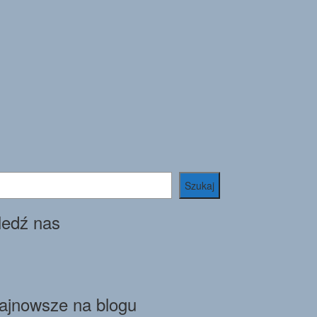
ukaj
Szukaj
ledź nas
ajnowsze na blogu