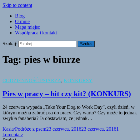
Skip to content
Blog
O mnie
Mapa miejsc
Współpraca i kontakt
Szukaj:
Tag:
pies w biurze
CODZIENNOŚĆ PSIARZA
,
KONKURSY
Pies w pracy – hit czy kit? (KONKURS)
24 czerwca wypada „Take Your Dog to Work Day”, czyli dzień, w
którym można zabrać psa do pracy. Czy warto? Czy może to jednak
zwykła fanaberia? Ja obstawiam, że jednak…
Kasia/Podróże z psem
23 czerwca, 2016
23 czerwca, 2016
1
komentarz