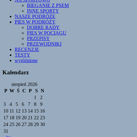
BIEGANIE Z PSEM
INNE SPORTY
NASZE PODRÓŻE
PIES W PODRÓŻY
DOBRE RADY
PIES W POCIĄGU
PRZEPISY
PRZEWODNIKI
RECENZJE
TESTY
wyróżnione
Kalendarz
sierpień 2026
P
W
Ś
C
P
S
N
1
2
3
4
5
6
7
8
9
10
11
12
13
14
15
16
17
18
19
20
21
22
23
24
25
26
27
28
29
30
31