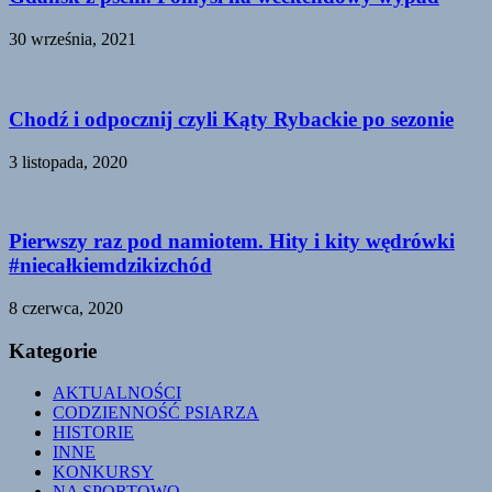
30 września, 2021
Chodź i odpocznij czyli Kąty Rybackie po sezonie
3 listopada, 2020
Pierwszy raz pod namiotem. Hity i kity wędrówki
#niecałkiemdzikizchód
8 czerwca, 2020
Kategorie
AKTUALNOŚCI
CODZIENNOŚĆ PSIARZA
HISTORIE
INNE
KONKURSY
NA SPORTOWO