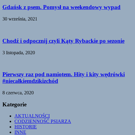
Gdańsk z psem. Pomysł na weekendowy wypad
30 września, 2021
Chodź i odpocznij czyli Kąty Rybackie po sezonie
3 listopada, 2020
Pierwszy raz pod namiotem. Hity i kity wędrówki
#niecałkiemdzikizchód
8 czerwca, 2020
Kategorie
AKTUALNOŚCI
CODZIENNOŚĆ PSIARZA
HISTORIE
INNE