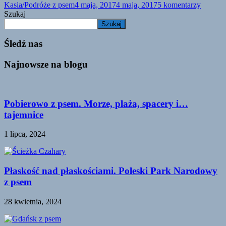
Kasia/Podróże z psem
4 maja, 2017
4 maja, 2017
5 komentarzy
Szukaj
Szukaj
Śledź nas
Najnowsze na blogu
Pobierowo z psem. Morze, plaża, spacery i…
tajemnice
1 lipca, 2024
Płaskość nad płaskościami. Poleski Park Narodowy
z psem
28 kwietnia, 2024