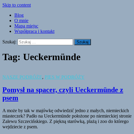
Skip to content
Blog
O mnie
Mapa miejsc
Współpraca i kontakt
Szukaj:
Tag:
Ueckermünde
NASZE PODRÓŻE
,
PIES W PODRÓŻY
Pomysł na spacer, czyli Ueckermünde z
psem
A może by tak w majówkę odwiedzić jedno z małych, niemieckich
miasteczek? Padło na Ueckermünde położone po niemieckiej stronie
Zalewu Szczecińskiego. Z piękną starówką, plażą i zoo do którego
wejdziecie z psem.