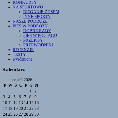
KONKURSY
NA SPORTOWO
BIEGANIE Z PSEM
INNE SPORTY
NASZE PODRÓŻE
PIES W PODRÓŻY
DOBRE RADY
PIES W POCIĄGU
PRZEPISY
PRZEWODNIKI
RECENZJE
TESTY
wyróżnione
Kalendarz
sierpień 2026
P
W
Ś
C
P
S
N
1
2
3
4
5
6
7
8
9
10
11
12
13
14
15
16
17
18
19
20
21
22
23
24
25
26
27
28
29
30