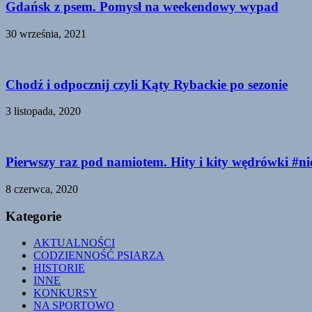
Gdańsk z psem. Pomysł na weekendowy wypad
30 września, 2021
Chodź i odpocznij czyli Kąty Rybackie po sezonie
3 listopada, 2020
Pierwszy raz pod namiotem. Hity i kity wędrówki #n
8 czerwca, 2020
Kategorie
AKTUALNOŚCI
CODZIENNOŚĆ PSIARZA
HISTORIE
INNE
KONKURSY
NA SPORTOWO