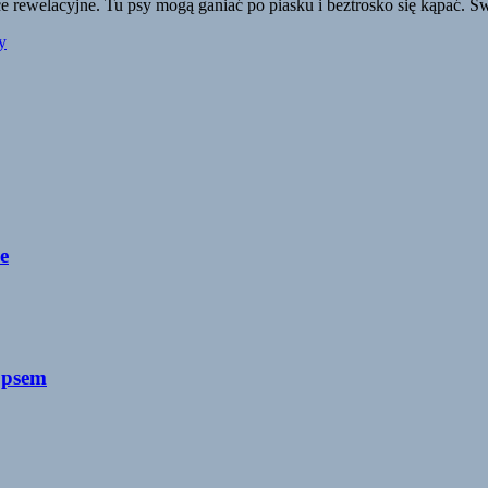
e rewelacyjne. Tu psy mogą ganiać po piasku i beztrosko się kąpać. Św
y
e
 psem