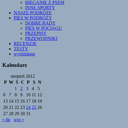
BIEGANIE Z PSEM
INNE SPORTY
NASZE PODRÓŻE
PIES W PODRÓŻY
DOBRE RADY
PIES W POCIĄGU
PRZEPISY
PRZEWODNIKI
RECENZJE
TESTY
wyróżnione
Kalendarz
sierpień 2012
P
W
Ś
C
P
S
N
1
2
3
4
5
6
7
8
9
10
11
12
13
14
15
16
17
18
19
20
21
22
23
24
25
26
27
28
29
30
31
« lip
wrz »