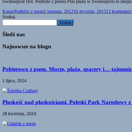
Świnoujście (fot. Podróże z psem) Psia plaża w Świnoujściu to miejsc
Kasia/Podróże z psem
2 sierpnia, 2012
16 stycznia, 2015
13 komentarz
Szukaj
Szukaj
Śledź nas
Najnowsze na blogu
Pobierowo z psem. Morze, plaża, spacery i… tajemnic
1 lipca, 2024
Płaskość nad płaskościami. Poleski Park Narodowy z
28 kwietnia, 2024