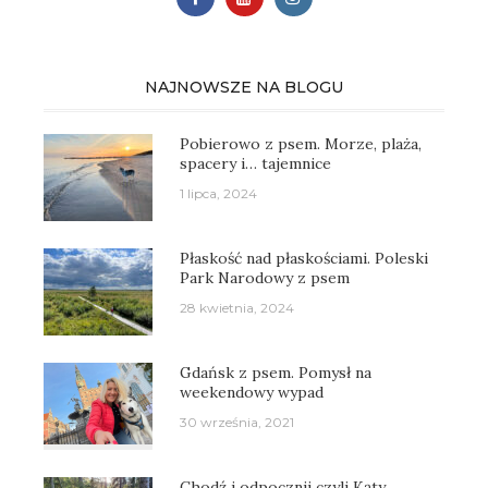
NAJNOWSZE NA BLOGU
Pobierowo z psem. Morze, plaża,
spacery i… tajemnice
1 lipca, 2024
Płaskość nad płaskościami. Poleski
Park Narodowy z psem
28 kwietnia, 2024
Gdańsk z psem. Pomysł na
weekendowy wypad
30 września, 2021
Chodź i odpocznij czyli Kąty