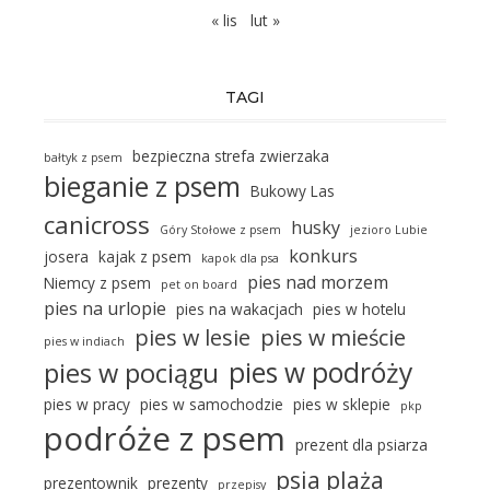
« lis
lut »
TAGI
bezpieczna strefa zwierzaka
bałtyk z psem
bieganie z psem
Bukowy Las
canicross
husky
Góry Stołowe z psem
jezioro Lubie
konkurs
josera
kajak z psem
kapok dla psa
pies nad morzem
Niemcy z psem
pet on board
pies na urlopie
pies na wakacjach
pies w hotelu
pies w lesie
pies w mieście
pies w indiach
pies w podróży
pies w pociągu
pies w pracy
pies w samochodzie
pies w sklepie
pkp
podróże z psem
prezent dla psiarza
psia plaża
prezentownik
prezenty
przepisy