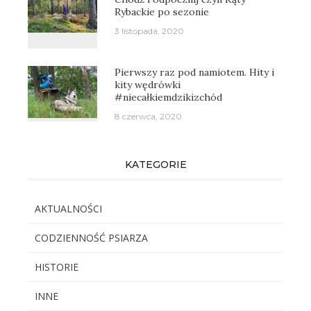
Rybackie po sezonie
3 listopada, 2020
Pierwszy raz pod namiotem. Hity i
kity wędrówki
#niecałkiemdzikizchód
8 czerwca, 2020
KATEGORIE
AKTUALNOŚCI
CODZIENNOŚĆ PSIARZA
HISTORIE
INNE