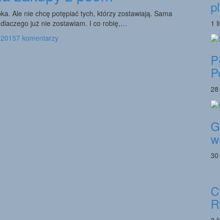
p
ka. Ale nie chcę potępiać tych, którzy zostawiają. Sama
dlaczego już nie zostawiam. I co robię,…
1 l
, 2015
7 komentarzy
P
P
28
G
w
30
C
R
3 