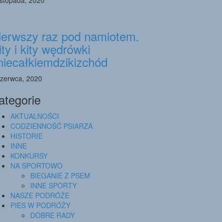
ierwszy raz pod namiotem.
ity i kity wędrówki
niecałkiemdzikizchód
czerwca, 2020
ategorie
AKTUALNOŚCI
CODZIENNOŚĆ PSIARZA
HISTORIE
INNE
KONKURSY
NA SPORTOWO
BIEGANIE Z PSEM
INNE SPORTY
NASZE PODRÓŻE
PIES W PODRÓŻY
DOBRE RADY