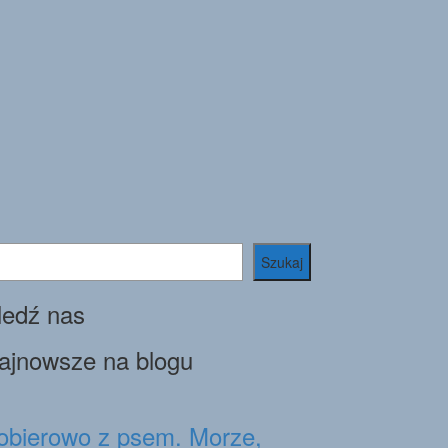
ukaj
Szukaj
ledź nas
ajnowsze na blogu
obierowo z psem. Morze,