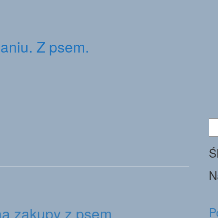
ganiu. Z psem.
Sz
Ś
N
a zakupy z psem
P