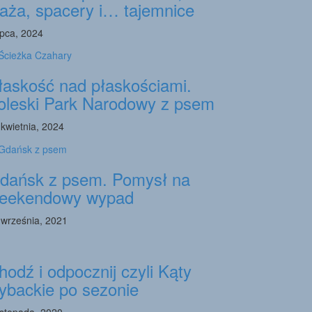
laża, spacery i… tajemnice
ipca, 2024
łaskość nad płaskościami.
oleski Park Narodowy z psem
 kwietnia, 2024
dańsk z psem. Pomysł na
eekendowy wypad
 września, 2021
hodź i odpocznij czyli Kąty
ybackie po sezonie
listopada, 2020