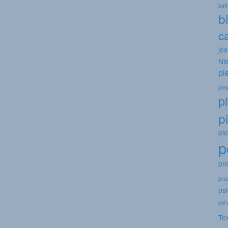
bał
b
c
jo
Ni
pi
pies
p
p
pi
p
pr
prz
psi
psi
Te