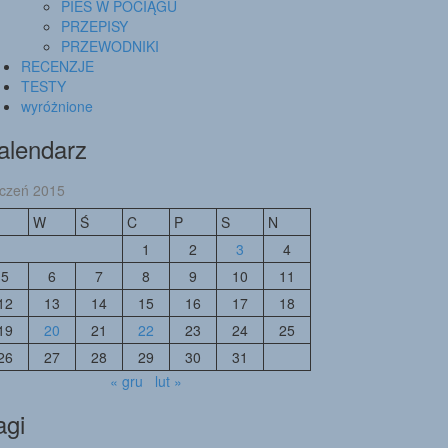
PIES W POCIĄGU
PRZEPISY
PRZEWODNIKI
RECENZJE
TESTY
wyróżnione
alendarz
yczeń 2015
W
Ś
C
P
S
N
1
2
3
4
5
6
7
8
9
10
11
12
13
14
15
16
17
18
19
20
21
22
23
24
25
26
27
28
29
30
31
« gru
lut »
agi