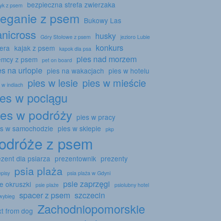
bezpieczna strefa zwierzaka
tyk z psem
ieganie z psem
Bukowy Las
anicross
husky
Góry Stołowe z psem
jezioro Lubie
konkurs
sera
kajak z psem
kapok dla psa
pies nad morzem
emcy z psem
pet on board
es na urlopie
pies na wakacjach
pies w hotelu
pies w lesie
pies w mieście
 w indiach
ies w pociągu
ies w podróży
pies w pracy
es w samochodzie
pies w sklepie
pkp
odróże z psem
ezent dla psiarza
prezentownik
prezenty
psia plaża
episy
psia plaża w Gdyni
psie zaprzęgi
e okruszki
psie plaże
psiolubny hotel
spacer z psem
szczecin
 wybieg
Zachodniopomorskie
xt from dog