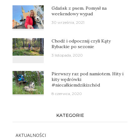
Gdańsk z psem. Pomysł na
weekendowy wypad
30 września, 2021
Chodź i odpocznij czyli Kąty
Rybackie po sezonie
3 listopada, 2020
Pierwszy raz pod namiotem. Hity i
kity wędrówki
#niecałkiemdzikizchód
8 czerwca, 2020
KATEGORIE
AKTUALNOŚCI