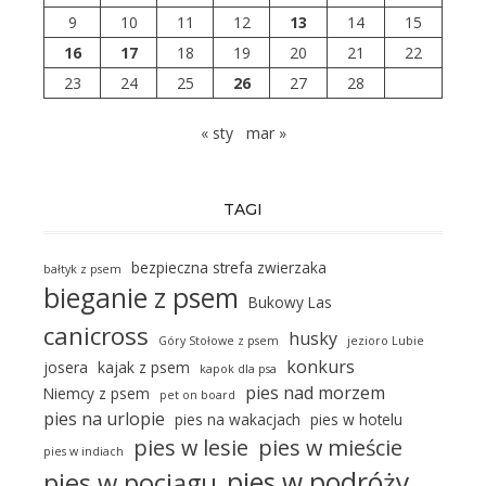
9
10
11
12
13
14
15
16
17
18
19
20
21
22
23
24
25
26
27
28
« sty
mar »
TAGI
bezpieczna strefa zwierzaka
bałtyk z psem
bieganie z psem
Bukowy Las
canicross
husky
Góry Stołowe z psem
jezioro Lubie
konkurs
josera
kajak z psem
kapok dla psa
pies nad morzem
Niemcy z psem
pet on board
pies na urlopie
pies na wakacjach
pies w hotelu
pies w lesie
pies w mieście
pies w indiach
pies w podróży
pies w pociągu