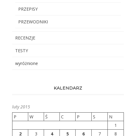
PRZEPISY
PRZEWODNIKI
RECENZJE
TESTY
wyróżnione
KALENDARZ
luty 2015
P
W
Ś
C
P
S
N
1
2
3
4
5
6
7
8