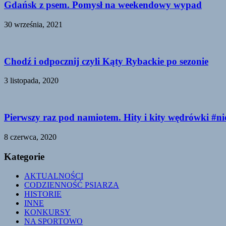
Gdańsk z psem. Pomysł na weekendowy wypad
30 września, 2021
Chodź i odpocznij czyli Kąty Rybackie po sezonie
3 listopada, 2020
Pierwszy raz pod namiotem. Hity i kity wędrówki #n
8 czerwca, 2020
Kategorie
AKTUALNOŚCI
CODZIENNOŚĆ PSIARZA
HISTORIE
INNE
KONKURSY
NA SPORTOWO