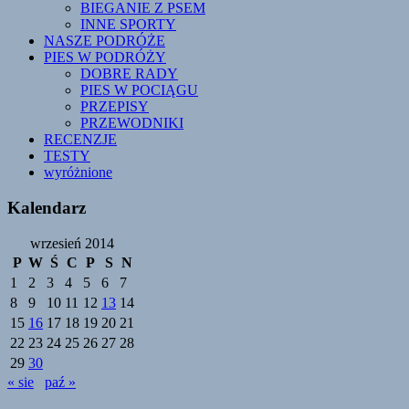
BIEGANIE Z PSEM
INNE SPORTY
NASZE PODRÓŻE
PIES W PODRÓŻY
DOBRE RADY
PIES W POCIĄGU
PRZEPISY
PRZEWODNIKI
RECENZJE
TESTY
wyróżnione
Kalendarz
wrzesień 2014
P
W
Ś
C
P
S
N
1
2
3
4
5
6
7
8
9
10
11
12
13
14
15
16
17
18
19
20
21
22
23
24
25
26
27
28
29
30
« sie
paź »