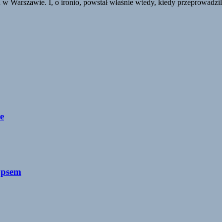
u w Warszawie. I, o ironio, powstał właśnie wtedy, kiedy przeprowadz
e
 psem