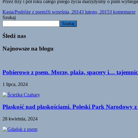
Przez trzy i pół roku całego psiego życia marzyłyśmy o psim wybieg
Kasia/Podróże z psem
16 września, 2014
3 lutego, 2015
3 komentarze
Szukaj
Szukaj
Śledź nas
Najnowsze na blogu
Pobierowo z psem. Morze, plaża, spacery i… tajemnic
1 lipca, 2024
Płaskość nad płaskościami. Poleski Park Narodowy z
28 kwietnia, 2024