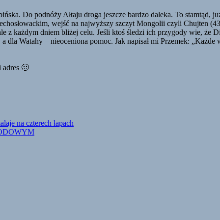
abińska. Do podnóży Ałtaju droga jeszcze bardzo daleka. To stamtąd, 
chosłowackim, wejść na najwyższy szczyt Mongolii czyli Chujten (43
e, ale z każdym dniem bliżej celu. Jeśli ktoś śledzi ich przygody wie, 
ie, a dla Watahy – nieoceniona pomoc. Jak napisał mi Przemek: „Każde w
 adres 🙂
je na czterech łapach
RODOWYM