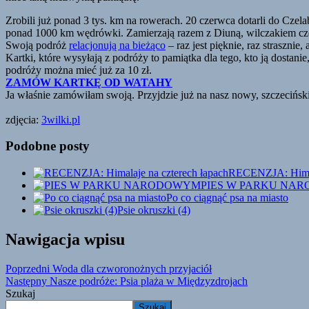
Zrobili już ponad 3 tys. km na rowerach. 20 czerwca dotarli do Czel
ponad 1000 km wędrówki. Zamierzają razem z Diuną, wilczakiem cze
Swoją podróż
relacjonują na bieżąco
– raz jest pięknie, raz straszni
Kartki, które wysyłają z podróży to pamiątka dla tego, kto ją dostan
podróży można mieć już za 10 zł.
ZAMÓW KARTKĘ OD WATAHY
Ja właśnie zamówiłam swoją. Przyjdzie już na nasz nowy, szczeciński
zdjęcia:
3wilki.pl
Podobne posty
RECENZJA: Himala
PIES W PARKU NA
Po co ciągnąć psa na miasto
Psie okruszki (4)
Nawigacja wpisu
Poprzedni
Woda dla czworonożnych przyjaciół
Następny
Nasze podróże: Psia plaża w Międzyzdrojach
Szukaj
Szukaj