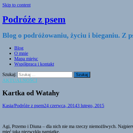
Skip to content
Podróże z psem
Blog o podróżowaniu, życiu i bieganiu. Z 
Blog
O mnie
Mapa miejsc
Współpraca i kontakt
Szukaj:
AKTUALNOŚCI
Kartka od Watahy
Kasia/Podróże z psem
24 czerwca, 2014
3 lutego, 2015
Agi, Przemo i Diuna – dla nich nie ma rzeczy niemożliwych. Najpierw 
mieć taką niezwykłą pamiątkę.