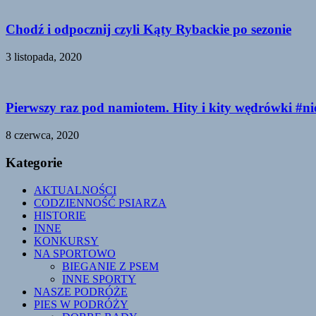
Chodź i odpocznij czyli Kąty Rybackie po sezonie
3 listopada, 2020
Pierwszy raz pod namiotem. Hity i kity wędrówki #n
8 czerwca, 2020
Kategorie
AKTUALNOŚCI
CODZIENNOŚĆ PSIARZA
HISTORIE
INNE
KONKURSY
NA SPORTOWO
BIEGANIE Z PSEM
INNE SPORTY
NASZE PODRÓŻE
PIES W PODRÓŻY