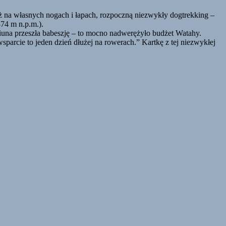
już na własnych nogach i łapach, rozpoczną niezwykły dogtrekking –
74 m n.p.m.).
że Diuna przeszła babeszję – to mocno nadwerężyło budżet Watahy.
sparcie to jeden dzień dłużej na rowerach.” Kartkę z tej niezwykłej