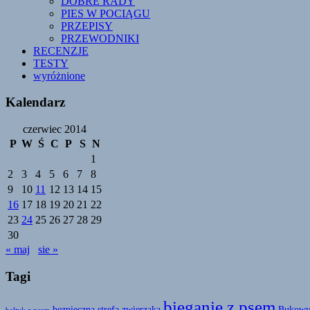
DOBRE RADY
PIES W POCIĄGU
PRZEPISY
PRZEWODNIKI
RECENZJE
TESTY
wyróżnione
Kalendarz
czerwiec 2014
P
W
Ś
C
P
S
N
1
2
3
4
5
6
7
8
9
10
11
12
13
14
15
16
17
18
19
20
21
22
23
24
25
26
27
28
29
30
« maj
sie »
Tagi
bieganie z psem
bezpieczna strefa zwierzaka
Bukowy