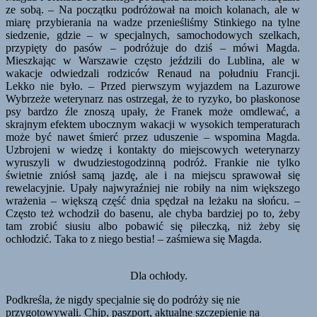
ze sobą. – Na początku podróżował na moich kolanach, ale w
miarę przybierania na wadze przenieśliśmy Stinkiego na tylne
siedzenie, gdzie – w specjalnych, samochodowych szelkach,
przypięty do pasów – podróżuje do dziś – mówi Magda.
Mieszkając w Warszawie często jeździli do Lublina, ale w
wakacje odwiedzali rodziców Renaud na południu Francji.
Lekko nie było. – Przed pierwszym wyjazdem na Lazurowe
Wybrzeże weterynarz nas ostrzegał, że to ryzyko, bo płaskonose
psy bardzo źle znoszą upały, że Franek może omdlewać, a
skrajnym efektem ubocznym wakacji w wysokich temperaturach
może być nawet śmierć przez uduszenie – wspomina Magda.
Uzbrojeni w wiedzę i kontakty do miejscowych weterynarzy
wyruszyli w dwudziestogodzinną podróż. Frankie nie tylko
świetnie zniósł samą jazdę, ale i na miejscu sprawował się
rewelacyjnie. Upały najwyraźniej nie robiły na nim większego
wrażenia – większą część dnia spędzał na leżaku na słońcu. –
Często też wchodził do basenu, ale chyba bardziej po to, żeby
tam zrobić siusiu albo pobawić się piłeczką, niż żeby się
ochłodzić. Taka to z niego bestia! – zaśmiewa się Magda.
Dla ochłody.
Podkreśla, że nigdy specjalnie się do podróży się nie
przygotowywali. Chip, paszport, aktualne szczepienie na