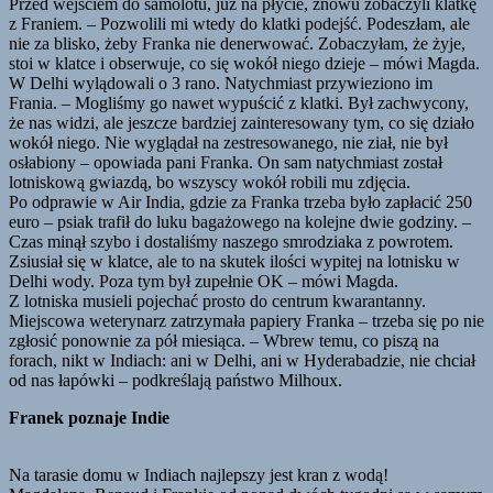
Przed wejściem do samolotu, już na płycie, znowu zobaczyli klatkę
z Franiem. – Pozwolili mi wtedy do klatki podejść. Podeszłam, ale
nie za blisko, żeby Franka nie denerwować. Zobaczyłam, że żyje,
stoi w klatce i obserwuje, co się wokół niego dzieje – mówi Magda.
W Delhi wylądowali o 3 rano. Natychmiast przywieziono im
Frania. – Mogliśmy go nawet wypuścić z klatki. Był zachwycony,
że nas widzi, ale jeszcze bardziej zainteresowany tym, co się działo
wokół niego. Nie wyglądał na zestresowanego, nie ział, nie był
osłabiony – opowiada pani Franka. On sam natychmiast został
lotniskową gwiazdą, bo wszyscy wokół robili mu zdjęcia.
Po odprawie w Air India, gdzie za Franka trzeba było zapłacić 250
euro – psiak trafił do luku bagażowego na kolejne dwie godziny. –
Czas minął szybo i dostaliśmy naszego smrodziaka z powrotem.
Zsiusiał się w klatce, ale to na skutek ilości wypitej na lotnisku w
Delhi wody. Poza tym był zupełnie OK – mówi Magda.
Z lotniska musieli pojechać prosto do centrum kwarantanny.
Miejscowa weterynarz zatrzymała papiery Franka – trzeba się po nie
zgłosić ponownie za pół miesiąca. – Wbrew temu, co piszą na
forach, nikt w Indiach: ani w Delhi, ani w Hyderabadzie, nie chciał
od nas łapówki – podkreślają państwo Milhoux.
Franek poznaje Indie
Na tarasie domu w Indiach najlepszy jest kran z wodą!