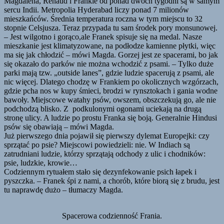
Magdalena, Renaud i Frankie od ponad dwóch tygodni są w samym
sercu Indii. Metropolia Hyderabad liczy ponad 7 milionów
mieszkańców. Średnia temperatura roczna w tym miejscu to 32
stopnie Celsjusza. Teraz przypada tu sam środek pory monsunowej.
– Jest wilgotno i gorąco,ale Franek spisuje się na medal. Nasze
mieszkanie jest klimatyzowane, na podłodze kamienne płytki, więc
ma się jak chłodzić – mówi Magda. Gorzej jest ze spacerami, bo jak
się okazało do parków nie można wchodzić z psami. – Tylko duże
parki mają tzw. „outside lanes”, gdzie ludzie spacerują z psami, ale
nic więcej. Dlatego chodzę w Frankiem po okolicznych wzgórzach,
gdzie pcha nos w kupy śmieci, brodzi w rynsztokach i gania wodne
bawoły. Miejscowe watahy psów, owszem, obszczekują go, ale nie
podchodzą blisko. Z podkulonymi ogonami uciekają na drugą
stronę ulicy. A ludzie po prostu Franka się boją. Generalnie Hindusi
psów się obawiają – mówi Magda.
Już pierwszego dnia pojawił się pierwszy dylemat Europejki: czy
sprzątać po psie? Miejscowi powiedzieli: nie. W Indiach są
zatrudniani ludzie, którzy sprzątają odchody z ulic i chodników:
psie, ludzkie, krowie…
Codziennym rytuałem stało się dezynfekowanie psich łapek i
pyszczka. – Franek śpi z nami, a chorób, które biorą się z brudu, jest
tu naprawdę dużo – tłumaczy Magda.
Spacerowa codzienność Frania.