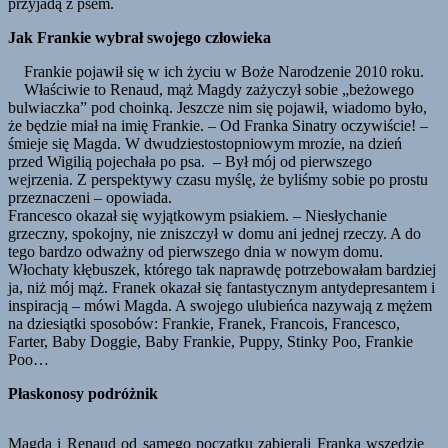
przyjadą z psem.
Jak Frankie wybrał swojego człowieka
Frankie pojawił się w ich życiu w Boże Narodzenie 2010 roku.
Właściwie to Renaud, mąż Magdy zażyczył sobie „beżowego
bulwiaczka” pod choinką. Jeszcze nim się pojawił, wiadomo było,
że będzie miał na imię Frankie. – Od Franka Sinatry oczywiście! –
śmieje się Magda. W dwudziestostopniowym mrozie, na dzień
przed Wigilią pojechała po psa. – Był mój od pierwszego
wejrzenia. Z perspektywy czasu myślę, że byliśmy sobie po prostu
przeznaczeni – opowiada.
Francesco okazał się wyjątkowym psiakiem. – Niesłychanie
grzeczny, spokojny, nie zniszczył w domu ani jednej rzeczy. A do
tego bardzo odważny od pierwszego dnia w nowym domu.
Włochaty kłębuszek, którego tak naprawdę potrzebowałam bardziej
ja, niż mój mąż. Franek okazał się fantastycznym antydepresantem i
inspiracją – mówi Magda. A swojego ulubieńca nazywają z mężem
na dziesiątki sposobów: Frankie, Franek, Francois, Francesco,
Farter, Baby Doggie, Baby Frankie, Puppy, Stinky Poo, Frankie
Poo…
Płaskonosy podróżnik
Magda i Renaud od samego początku zabierali Franka wszędzie