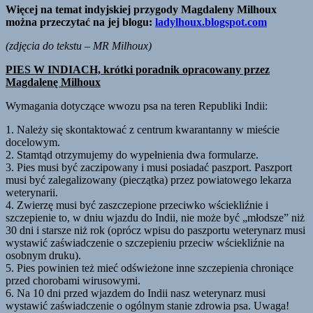
Więcej na temat indyjskiej przygody Magdaleny Milhoux
można przeczytać na jej blogu:
ladylhoux.blogspot.com
(zdjęcia do tekstu – MR Milhoux)
PIES W INDIACH, krótki poradnik opracowany przez
Magdalenę Milhoux
Wymagania dotyczące wwozu psa na teren Republiki Indii:
1. Należy się skontaktować z centrum kwarantanny w mieście
docelowym.
2. Stamtąd otrzymujemy do wypełnienia dwa formularze.
3. Pies musi być zaczipowany i musi posiadać paszport. Paszport
musi być zalegalizowany (pieczątka) przez powiatowego lekarza
weterynarii.
4. Zwierzę musi być zaszczepione przeciwko wściekliźnie i
szczepienie to, w dniu wjazdu do Indii, nie może być „młodsze” niż
30 dni i starsze niż rok (oprócz wpisu do paszportu weterynarz musi
wystawić zaświadczenie o szczepieniu przeciw wściekliźnie na
osobnym druku).
5. Pies powinien też mieć odświeżone inne szczepienia chroniące
przed chorobami wirusowymi.
6. Na 10 dni przed wjazdem do Indii nasz weterynarz musi
wystawić zaświadczenie o ogólnym stanie zdrowia psa. Uwaga!