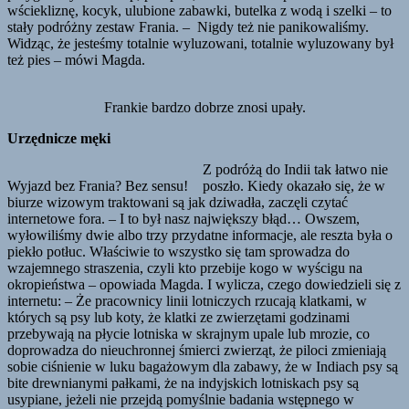
wściekliznę, kocyk, ulubione zabawki, butelka z wodą i szelki – to
stały podróżny zestaw Frania. – Nigdy też nie panikowaliśmy.
Widząc, że jesteśmy totalnie wyluzowani, totalnie wyluzowany był
też pies – mówi Magda.
Frankie bardzo dobrze znosi upały.
Urzędnicze męki
Z podróżą do Indii tak łatwo nie
Wyjazd bez Frania? Bez sensu!
poszło. Kiedy okazało się, że w
biurze wizowym traktowani są jak dziwadła, zaczęli czytać
internetowe fora. – I to był nasz największy błąd… Owszem,
wyłowiliśmy dwie albo trzy przydatne informacje, ale reszta była o
piekło potłuc. Właściwie to wszystko się tam sprowadza do
wzajemnego straszenia, czyli kto przebije kogo w wyścigu na
okropieństwa – opowiada Magda. I wylicza, czego dowiedzieli się z
internetu: – Że pracownicy linii lotniczych rzucają klatkami, w
których są psy lub koty, że klatki ze zwierzętami godzinami
przebywają na płycie lotniska w skrajnym upale lub mrozie, co
doprowadza do nieuchronnej śmierci zwierząt, że piloci zmieniają
sobie ciśnienie w luku bagażowym dla zabawy, że w Indiach psy są
bite drewnianymi pałkami, że na indyjskich lotniskach psy są
usypiane, jeżeli nie przejdą pomyślnie badania wstępnego w