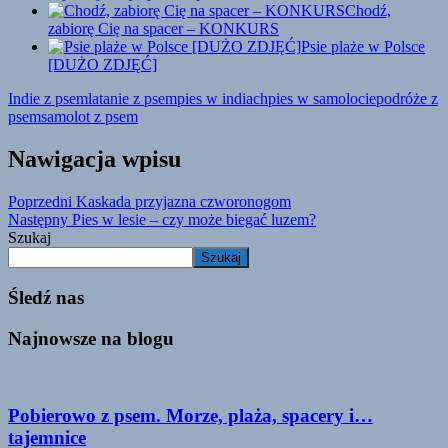
Chodź,
zabiorę Cię na spacer – KONKURS
Psie plaże w Polsce
[DUŻO ZDJĘĆ]
Indie z psem
latanie z psem
pies w indiach
pies w samolocie
podróże z
psem
samolot z psem
Nawigacja wpisu
Poprzedni
Kaskada przyjazna czworonogom
Następny
Pies w lesie – czy może biegać luzem?
Szukaj
Szukaj
Śledź nas
Najnowsze na blogu
Pobierowo z psem. Morze, plaża, spacery i…
tajemnice