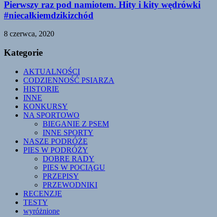
Pierwszy raz pod namiotem. Hity i kity wędrówki
#niecałkiemdzikizchód
8 czerwca, 2020
Kategorie
AKTUALNOŚCI
CODZIENNOŚĆ PSIARZA
HISTORIE
INNE
KONKURSY
NA SPORTOWO
BIEGANIE Z PSEM
INNE SPORTY
NASZE PODRÓŻE
PIES W PODRÓŻY
DOBRE RADY
PIES W POCIĄGU
PRZEPISY
PRZEWODNIKI
RECENZJE
TESTY
wyróżnione