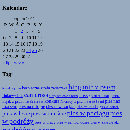
Kalendarz
sierpień 2012
P
W
Ś
C
P
S
N
1
2
3
4
5
6
7
8
9
10
11
12
13
14
15
16
17
18
19
20
21
22
23
24
25
26
27
28
29
30
31
« lip
wrz »
Tagi
bieganie z psem
bezpieczna strefa zwierzaka
bałtyk z psem
canicross
husky
Bukowy Las
josera
Góry Stołowe z psem
jezioro Lubie
konkurs
pies nad
kajak z psem
Niemcy z psem
kapok dla psa
pet on board
morzem
pies na urlopie
pies na wakacjach
pies w hotelu
pies w indiach
pies
pies w pociągu
pies w lesie
pies w mieście
w podróży
pies w pracy
pies w samochodzie
pies w sklepie
pkp
podróże z psem