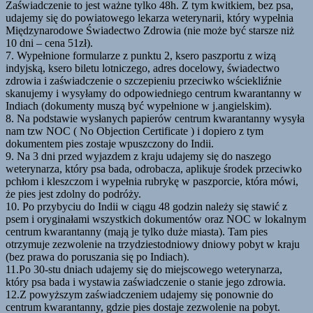
Zaświadczenie to jest ważne tylko 48h. Z tym kwitkiem, bez psa,
udajemy się do powiatowego lekarza weterynarii, który wypełnia
Międzynarodowe Świadectwo Zdrowia (nie może być starsze niż
10 dni – cena 51zł).
7. Wypełnione formularze z punktu 2, ksero paszportu z wizą
indyjską, ksero biletu lotniczego, adres docelowy, świadectwo
zdrowia i zaświadczenie o szczepieniu przeciwko wściekliźnie
skanujemy i wysyłamy do odpowiedniego centrum kwarantanny w
Indiach (dokumenty muszą być wypełnione w j.angielskim).
8. Na podstawie wysłanych papierów centrum kwarantanny wysyła
nam tzw NOC ( No Objection Certificate ) i dopiero z tym
dokumentem pies zostaje wpuszczony do Indii.
9. Na 3 dni przed wyjazdem z kraju udajemy się do naszego
weterynarza, który psa bada, odrobacza, aplikuje środek przeciwko
pchłom i kleszczom i wypełnia rubrykę w paszporcie, która mówi,
że pies jest zdolny do podróży.
10. Po przybyciu do Indii w ciągu 48 godzin należy się stawić z
psem i oryginałami wszystkich dokumentów oraz NOC w lokalnym
centrum kwarantanny (mają je tylko duże miasta). Tam pies
otrzymuje zezwolenie na trzydziestodniowy dniowy pobyt w kraju
(bez prawa do poruszania się po Indiach).
11.Po 30-stu dniach udajemy się do miejscowego weterynarza,
który psa bada i wystawia zaświadczenie o stanie jego zdrowia.
12.Z powyższym zaświadczeniem udajemy się ponownie do
centrum kwarantanny, gdzie pies dostaje zezwolenie na pobyt.