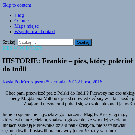
Skip to content
Blog
O mnie
Mapa miejsc
Współpraca i kontakt
Szukaj:
PIES W PODRÓŻY
HISTORIE: Frankie – pies, który poleciał
do Indii
Kasia/Podróże z psem
25 sierpnia, 2012
2 lipca, 2016
Chce pani przewieźć psa z Polski do Indii!? Pierwszy raz coś tak
kiedy Magdalena Milhoux poszła dowiedzieć się, w jaki sposób p
Znajomi i nieznajomi pukali się w czoło, ale ona i jej mąż
Indie to spełnienie największego marzenia Magdy. Kiedy jej mąż,
który jest nauczycielem, znalazł ogłoszenie, że w małej szkole w
Indiach szukają kierownika działu nauk ścisłych, nie zastanawiali
się ani chwili. Postawili pracodawcy jeden żelazny warunek: