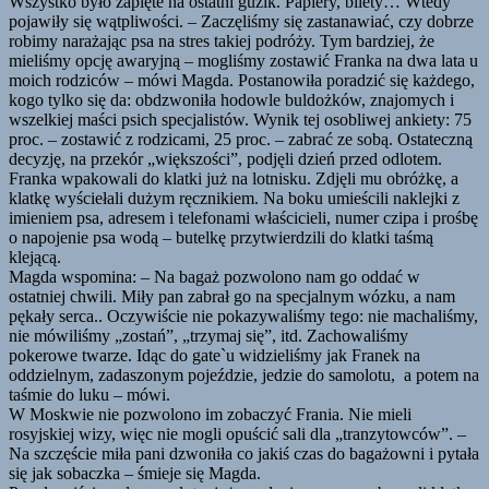
Wszystko było zapięte na ostatni guzik. Papiery, bilety… Wtedy
pojawiły się wątpliwości. – Zaczęliśmy się zastanawiać, czy dobrze
robimy narażając psa na stres takiej podróży. Tym bardziej, że
mieliśmy opcję awaryjną – mogliśmy zostawić Franka na dwa lata u
moich rodziców – mówi Magda. Postanowiła poradzić się każdego,
kogo tylko się da: obdzwoniła hodowle buldożków, znajomych i
wszelkiej maści psich specjalistów. Wynik tej osobliwej ankiety: 75
proc. – zostawić z rodzicami, 25 proc. – zabrać ze sobą. Ostateczną
decyzję, na przekór „większości”, podjęli dzień przed odlotem.
Franka wpakowali do klatki już na lotnisku. Zdjęli mu obróżkę, a
klatkę wyściełali dużym ręcznikiem. Na boku umieścili naklejki z
imieniem psa, adresem i telefonami właścicieli, numer czipa i prośbę
o napojenie psa wodą – butelkę przytwierdzili do klatki taśmą
klejącą.
Magda wspomina: – Na bagaż pozwolono nam go oddać w
ostatniej chwili. Miły pan zabrał go na specjalnym wózku, a nam
pękały serca.. Oczywiście nie pokazywaliśmy tego: nie machaliśmy,
nie mówiliśmy „zostań”, „trzymaj się”, itd. Zachowaliśmy
pokerowe twarze. Idąc do gate`u widzieliśmy jak Franek na
oddzielnym, zadaszonym pojeździe, jedzie do samolotu, a potem na
taśmie do luku – mówi.
W Moskwie nie pozwolono im zobaczyć Frania. Nie mieli
rosyjskiej wizy, więc nie mogli opuścić sali dla „tranzytowców”. –
Na szczęście miła pani dzwoniła co jakiś czas do bagażowni i pytała
się jak sobaczka – śmieje się Magda.