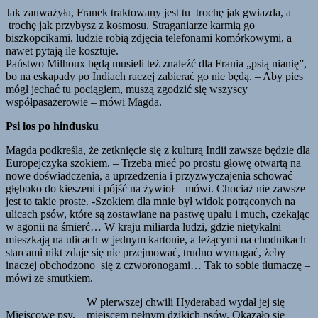
Jak zauważyła, Franek traktowany jest tu trochę jak gwiazda, a
trochę jak przybysz z kosmosu. Straganiarze karmią go
biszkopcikami, ludzie robią zdjęcia telefonami komórkowymi, a
nawet pytają ile kosztuje.
Państwo Milhoux będą musieli też znaleźć dla Frania „psią nianię”,
bo na eskapady po Indiach raczej zabierać go nie będą. – Aby pies
mógł jechać tu pociągiem, muszą zgodzić się wszyscy
współpasażerowie – mówi Magda.
Psi los po hindusku
Magda podkreśla, że zetknięcie się z kulturą Indii zawsze będzie dla
Europejczyka szokiem. – Trzeba mieć po prostu głowę otwartą na
nowe doświadczenia, a uprzedzenia i przyzwyczajenia schować
głęboko do kieszeni i pójść na żywioł – mówi. Chociaż nie zawsze
jest to takie proste. -Szokiem dla mnie był widok potrąconych na
ulicach psów, które są zostawiane na pastwę upału i much, czekając
w agonii na śmierć… W kraju miliarda ludzi, gdzie nietykalni
mieszkają na ulicach w jednym kartonie, a leżącymi na chodnikach
starcami nikt zdaje się nie przejmować, trudno wymagać, żeby
inaczej obchodzono się z czworonogami… Tak to sobie tłumaczę –
mówi ze smutkiem.
W pierwszej chwili Hyderabad wydał jej się
Miejscowe psy.
miejscem pełnym dzikich psów. Okazało się