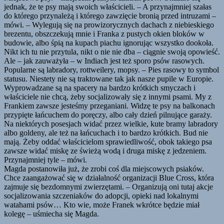
jednak, że te psy mają swoich właścicieli. – A przynajmniej szałas
do którego przynależą i którego zawzięcie bronią przed intruzami –
mówi. – Wylegują się na prowizorycznych dachach z niebieskiego
brezentu, obszczekują mnie i Franka z pustych okien bloków w
budowie, albo śpią na kupach piachu ignorując wszystko dookoła.
Nikt ich tu nie przytula, nikt o nie nie dba – ciągnie swoją opowieść.
Ale – jak zauważyła – w Indiach jest też sporo psów rasowych.
Popularne są labradory, rottweilery, mopsy. – Pies rasowy to symbol
statusu. Niestety nie są traktowane tak jak nasze pupile w Europie.
Wyprowadzane są na spacery na bardzo krótkich smyczach i
właściciele nie chcą, żeby socjalizowały się z innymi psami. My z
Frankiem zawsze jesteśmy przeganiani. Widzę te psy na balkonach
przypięte łańcuchem do poręczy, albo cały dzień pilnujące garaży.
Na niektórych posesjach widać przez wielkie, kute bramy labradory
albo goldeny, ale też na łańcuchach i to bardzo krótkich. Bud nie
mają. Żeby oddać właścicielom sprawiedliwość, obok takiego psa
zawsze widać miskę ze świeżą wodą i druga miskę z jedzeniem.
Przynajmniej tyle – mówi.
Magda postanowiła już, że zrobi coś dla miejscowych psiaków.
Chce zaangażować się w działalność organizacji Blue Cross, która
zajmuje się bezdomnymi zwierzętami. – Organizują oni tutaj akcje
socjalizowania szczeniaków do adopcji, opieki nad lokalnymi
watahami psów… Kto wie, może Franek wkrótce będzie miał
kolegę – uśmiecha się Magda.