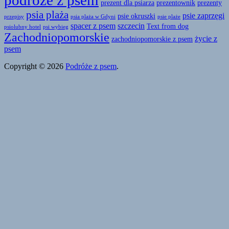
prezent dla psiarza
prezentownik
prezenty
psia plaża
psie zaprzęgi
psie okruszki
przepisy
psia plaża w Gdyni
psie plaże
spacer z psem
szczecin
Text from dog
psiolubny hotel
psi wybieg
Zachodniopomorskie
życie z
zachodniopomorskie z psem
psem
Copyright © 2026
Podróże z psem
.