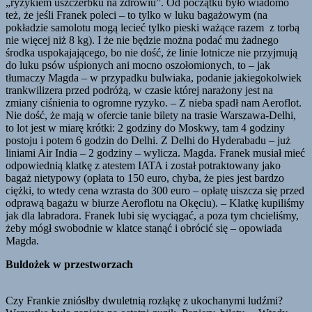
„ryzykiem uszczerbku na zdrowiu”. Od początku było wiadomo
też, że jeśli Franek poleci – to tylko w luku bagażowym (na
pokładzie samolotu mogą lecieć tylko pieski ważące razem z torbą
nie więcej niż 8 kg). I że nie będzie można podać mu żadnego
środka uspokajającego, bo nie dość, że linie lotnicze nie przyjmują
do luku psów uśpionych ani mocno oszołomionych, to – jak
tłumaczy Magda – w przypadku bulwiaka, podanie jakiegokolwiek
trankwilizera przed podróżą, w czasie której narażony jest na
zmiany ciśnienia to ogromne ryzyko. – Z nieba spadł nam Aeroflot.
Nie dość, że mają w ofercie tanie bilety na trasie Warszawa-Delhi,
to lot jest w miarę krótki: 2 godziny do Moskwy, tam 4 godziny
postoju i potem 6 godzin do Delhi. Z Delhi do Hyderabadu – już
liniami Air India – 2 godziny – wylicza. Magda. Franek musiał mieć
odpowiednią klatkę z atestem IATA i został potraktowany jako
bagaż nietypowy (opłata to 150 euro, chyba, że pies jest bardzo
ciężki, to wtedy cena wzrasta do 300 euro – opłatę uiszcza się przed
odprawą bagażu w biurze Aeroflotu na Okęciu). – Klatkę kupiliśmy
jak dla labradora. Franek lubi się wyciągać, a poza tym chcieliśmy,
żeby mógł swobodnie w klatce stanąć i obrócić się – opowiada
Magda.
Buldożek w przestworzach
Czy Frankie zniósłby dwuletnią rozłąkę z ukochanymi ludźmi?