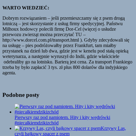
WARTO WIEDZIEĆ:
Dobrym rozwiązaniem – jeśli przemieszczamy się z psem drogą
lotniczą – jest skorzystanie z usług firmy spedycyjnej. Państwu
Milhoux hodowcy polecili firmę Dor-Cel (więcej o usłudze
przewozu zwierząt można przeczytać TU –
http://www.dorcel.com.pl/transport.html ). Gdyby zdecydowali się
na usługę – pies podróżowałby przez Frankfurt, tam miałby
przystanek na dzień lub dwa, gdzie jest w kenelu pod stałą opieką
weterynarza, a następnie wyruszył do Indii, gdzie właściciele
odebraliby go na lotnisku. Barierą jest cena. Za transport Frankiego
trzeba by było zapłacić 3 tys. zł plus 800 dolarów dla indyjskiego
agenta.
Podobne posty
Pierwszy raz pod namiotem. Hity i kity wędrówki
#niecałkiemdzikizchód
Krzywy Las,
czyli bajkowy spacer z psem