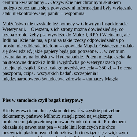
centrum kwarantanny… Oczywiście nieuchronnym skutkiem
mojego zapoznania się z powyższymi informacjami były wyłącznie
ataki niekontrolowanej paniki – wspomina.
Małżeństwo nie uzyskało też pomocy w Głównym Inspektoracie
Weterynarii. – Owszem, z ich strony można dowiedzieć się, co
trzeba zrobić, żeby psa wywieźć do Malezji, RPA i Wietnamu, ale
Indii na liście nie ma, a pani za takie rzeczy odpowiedzialna po
prostu nie odbierała telefonu – opowiada Magda. Ostatecznie udało
się dowiedzieć, jakie papiery będą psu potrzebne…. w centrum
kwarantanny na lotnisku w Hyderabadzie. Potem miesiąc czekania
na stosowne druczki z Indii i wędrówka po weterynarzach po
kolejne pieczątki. Koszt całego przedsięwzięcia – 350 zł. – To cena
paszportu, czipa, wszystkich badań, szczepienia i
międzynarodowego świadectwa zdrowia – tłumaczy Magda.
Pies w samolocie czyli bagaż nietypowy
Kiedy wreszcie udało się skompletować wszystkie potrzebne
dokumenty, państwo Milhoux stanęli przed największym
problemem: jak przetransportować Franka do Indii. Problemem
okazała się nawet rasa psa – wiele linii lotniczych nie chce
przewozić płaskonosych buldożków, bo to wiąże się z większym