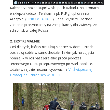
Kalendarz można kupić w sklepach Kakadu, na stronach
e-sklep.kakadu.pl, Telekarma.pl, FitFight.pl oraz na
Allegro.pl (
LINK DO AUKCJI
). Cena: 29,90 zł. Dochód
zostanie przeznaczony na zakup karmy dla zwierząt ze
schronisk w całej Polsce.
2. EKSTREMALNIE
Coś dla tych, którzy nie lubią siedzieć w domu. Niech
posiedzą sobie w samochodzie. Takim jak na zdjęciu
poniżej – w roli pasażera albo pilota podczas
terenowego rajdu przeprawowego po Wielkopolsce.
Udział w rajdzie można licytować na
VII Świątecznej
Licytacji na Schronisko w BUKU
.