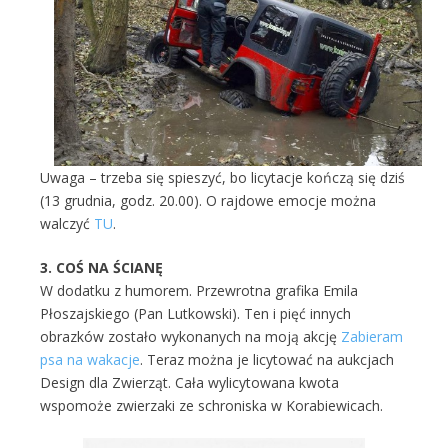
Uwaga – trzeba się spieszyć, bo licytacje kończą się dziś
(13 grudnia, godz. 20.00). O rajdowe emocje można
walczyć
TU
.
3. COŚ NA ŚCIANĘ
W dodatku z humorem. Przewrotna grafika Emila
Płoszajskiego (Pan Lutkowski). Ten i pięć innych
obrazków zostało wykonanych na moją akcję
Zabieram
psa na wakacje
. Teraz można je licytować na aukcjach
Design dla Zwierząt. Cała wylicytowana kwota
wspomoże zwierzaki ze schroniska w Korabiewicach.