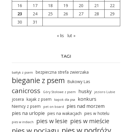
16
17
18
19
20
21
22
23
24
25
26
27
28
29
30
31
« lis
lut »
TAGI
bezpieczna strefa zwierzaka
bałtyk z psem
bieganie z psem
Bukowy Las
canicross
husky
Góry Stołowe z psem
jezioro Lubie
konkurs
josera
kajak z psem
kapok dla psa
pies nad morzem
Niemcy z psem
pet on board
pies na urlopie
pies na wakacjach
pies w hotelu
pies w lesie
pies w mieście
pies w indiach
pies w podróży
pies w pociągu