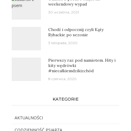
weekendowy wypad
30 września, 2021
Chodź i odpocznij czyli Kąty
Rybackie po sezonie
3 listopada, 2020
Pierwszy raz pod namiotem. Hity i
kity wędrówki
#niecałkiemdzikizchód
8 czerwca, 2020
KATEGORIE
AKTUALNOŚCI
CODZIENNOŚĆ PSIARZA