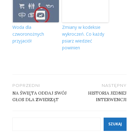
Woda dla
Zmiany w kodeksie
czworonożnych
wykroczeń. Co każdy
przyjaciół
psiarz wiedzieć
powinien
Nawigacja
POPRZEDNI
NASTĘPNY
wpisu
NA ŚWIĘTA ODDAJ SWÓJ
HISTORIA JEDNEJ
GŁOS DLA ZWIERZĄT
INTERWENCJI
Szukaj
SZUKAJ